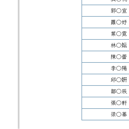
郭○宣
羅○妤
葉○霓
林○妘
陳○蕾
李○陽
邱○姸
鄒○辰
張○軒
梁○蓁