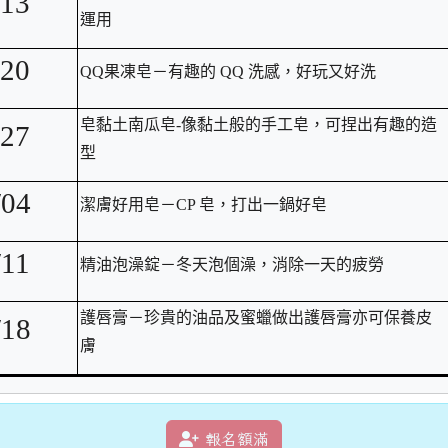
/13
運用
/20
QQ
果凍皂－有趣的 QQ 洗感，好玩又好洗
皂黏土南瓜皂-像黏土般的手工皂，可捏出有趣的造
/27
型
/04
潔膚好用皂－CP 皂，打出一鍋好皂
/11
精油泡澡錠－冬天泡個澡，消除一天的疲勞
護唇膏－珍貴的油品及蜜蠟做出護唇膏亦可保養皮
/18
膚
報名額滿