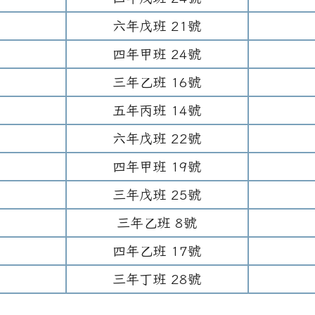
六年
戊班
21
號
四年
甲班
24
號
三年
乙班
16
號
五年
丙班
14
號
六年
戊班
22
號
四年
甲班
19
號
三年
戊班
25
號
三年
乙班
8
號
四年
乙班
17
號
三年
丁班
28
號