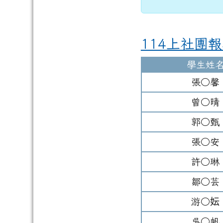
114上社團
學生姓
張○馨
曾○晴
郭○甄
張○安
許○琳
鄒○芸
游○妘
吳○帆