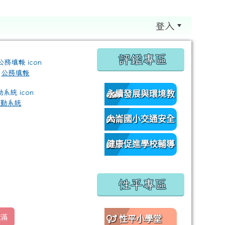
登入
:::
評鑑專區
公務填報
永續發展與環境教
差勤系統
育資源網
大崙國小交通安全
/classroom%E9%80%A3%E7%B5%90?authuser=0 \ titl
網
健康促進學校輔導
訪視平台
性平專區
滿
性平小學堂