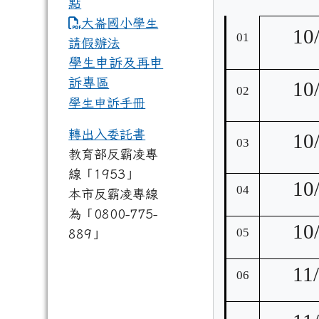
點
link to https://www.dles.tyc.
大崙國小學生
10
01
請假辦法
學生申訴及再申
訴專區
10
02
學生申訴手冊
轉出入委託書
10
03
教育部反霸凌專
線「1953」
10
04
本市反霸凌專線
為「0800-775-
10
05
889」
11
06