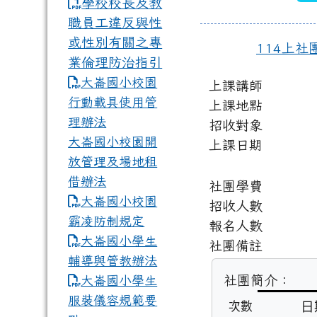
學校校長及教
職員工違反與性
或性別有關之專
114上社
業倫理防治指引
大崙國小校園
上課講師
行動載具使用管
上課地點
理辦法
招收對象
大崙國小校園開
上課日期
放管理及場地租
借辦法
社團學費
大崙國小校園
招收人數
霸凌防制規定
報名人數
大崙國小學生
社團備註
輔導與管教辦法
社團簡介：
大崙國小學生
服裝儀容規範要
日
次數