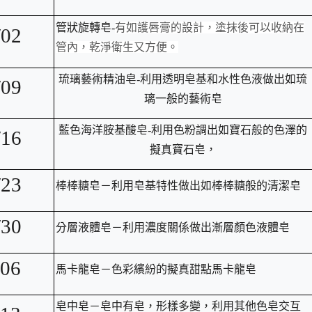
edu.tw/uploads/tad_blocks/file/%E6%A1%83
管狀旋轉皂-
有如護唇膏的設計，塗抹後可以收納在
/02
管內，乾淨衛生又方便。
琉璃藝術精油皂-利用透明皂基和水性色液做出如琉
/09
璃一般的藝術皂
藍色海洋胺基酸皂-利用色粉調出如寶石般的色澤的
/16
擬真寶石皂，
/23
棒棒糖皂－利用皂基特性做出如棒棒糖般的清潔皂
/30
分層液體皂－利用濃度關係做出漸層顏色液體皂
/06
馬卡龍皂－色彩繽紛的擬真甜點馬卡龍皂
皂中皂－皂中有皂，形樣多變，利用其他色皂交互