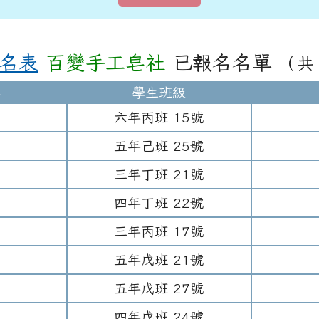
報名表
百變手工皂社
已報名名單
（共 
名
學生班級
六年
丙班
15
號
五年
己班
25
號
三年
丁班
21
號
四年
丁班
22
號
三年
丙班
17
號
五年
戊班
21
號
五年
戊班
27
號
四年
戊班
24
號