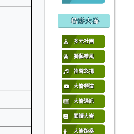
%E5%9C%92%E5%B8%82%E4%B8%AD%E5%A3%A2%E5%
或活動要點
精彩大崙
多元社團
獅藝雄風
笛聲悠揚
大崙頻道
大崙通訊
閱讀大崙
大崙跆拳