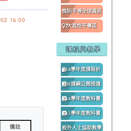
性別平等全球資訊
/02 16:00
網
大崙性平專區
課程與教學
114學年度課程計
畫
108課綱公開授課
專區
114學年度教科書
版本
115學年度教科書
版本
備註
校外人士協助教學