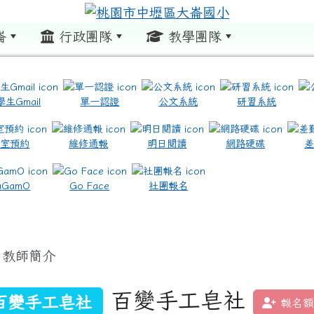
崙
行政團隊
教學團隊
:::
學生Gmail
單一認證
公文系統
研習系統
教室預約
維修通報
明日閱讀
網路硬碟
.com.tw/ \ title=https://www.icrt.com.tw/
.google.com/m2.dles.tyc.edu.tw/learning-online
aGamO
Go Face
社團報名
教師簡介
百變手工皂社
百變手工皂社
報名額