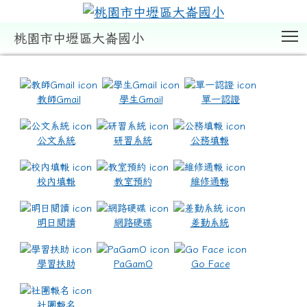
T
桃園市中壢區大崙國小
:::
教師Gmail
學生Gmail
單一認證
公文系統
研習系統
公務填報
校內填報
教室預約
維修通報
明日閱讀
網路硬碟
差勤系統
學習扶助
PaGamO
Go Face
社團報名