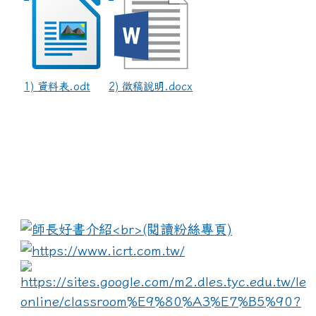
1) 資料表.odt
2) 徵稿說明.docx
:::
link to https://www.i
lin