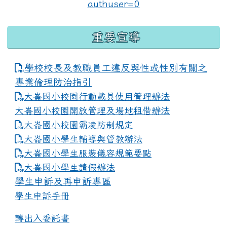
重要宣導
學校校長及教職員工違反與性或性別有關之
專業倫理防治指引
大崙國小校園行動載具使用管理辦法
大崙國小校園開放管理及場地租借辦法
大崙國小校園霸凌防制規定
大崙國小學生輔導與管教辦法
大崙國小學生服裝儀容規範要點
link to https://www.dles.tyc.edu.tw
大崙國小學生請假辦法
學生申訴及再申訴專區
學生申訴手冊
轉出入委託書