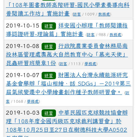
「108年圖書教師高階研習-國民小學素養導向科
普閱讀工作坊」實施計畫
(
訪客
/ 1009 /
教務處
)
2019-10-15
祥安國小辦理「教師閱讀指
研習
導認證研習-理論篇」實施計畫
(
訪客
/ 988 /
教務處
)
2019-10-08
行政院農業委員會林務局南
研習
投林區管理處奧萬大自然教育中心「慕光天使」
昆蟲研習班簡章1份
(
訪客
/ 1113 /
學務處
)
2019-10-07
財團法人台灣永續能源研究
研習
基金會舉辦「福山相繪‧話 SDGs」－2019第三
屆氣候變遷中小學繪畫創作種子教師研習會。
(
訪
客
/ 1068 /
學務處
)
2019-10-03
中華民國匹克球競技協會辦
研習
理「108年度全國丙級匹克球裁判講習會」於
108年10月25日至27日在樹德科技大學A0502