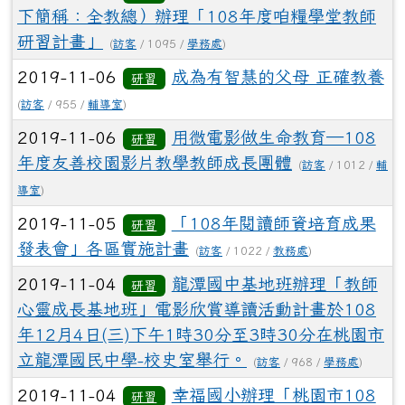
下簡稱：全教總）辦理「108年度咱糧學堂教師
研習計畫」
(
訪客
/ 1095 /
學務處
)
2019-11-06
成為有智慧的父母 正確教養
研習
(
訪客
/ 955 /
輔導室
)
2019-11-06
用微電影做生命教育─108
研習
年度友善校園影片教學教師成長團體
(
訪客
/ 1012 /
輔
導室
)
2019-11-05
「108年閱讀師資培育成果
研習
發表會」各區實施計畫
(
訪客
/ 1022 /
教務處
)
2019-11-04
龍潭國中基地班辦理「教師
研習
心靈成長基地班」電影欣賞導讀活動計畫於108
年12月4日(三)下午1時30分至3時30分在桃園市
立龍潭國民中學-校史室舉行。
(
訪客
/ 968 /
學務處
)
2019-11-04
幸福國小辦理「桃園市108
研習