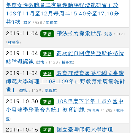
年度女性教職員工有氧運動課程增能研習」於
108年11月至12月每周二15:40分至17:10分，
共9次
(
訪客
/ 938 /
學務處
)
2019-11-04
帶法拉力探索世界
研習
(
訪客
/ 1121
/
輔導室
)
2019-11-04
高功能自閉症與亞斯伯格情
研習
緒障礙認識
(
訪客
/ 1138 /
輔導室
)
2019-11-04
教育部體育署委託國立臺灣
研習
師範大學辦理「108-109年山野教育推廣實施計
畫」
(
訪客
/ 1139 /
學務處
)
2019-10-30
108年度下半年「市立國中
研習
小雲端學務整合系統」教育訓練
(
管理員
/ 1293 /
教務
處
)
2019-10-16
國立臺灣師範大學辦理
研習