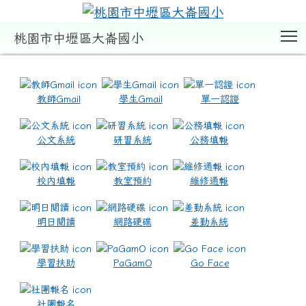
T
桃園市中壢區大崙國小
:::
教師Gmail
學生Gmail
單一認證
公文系統
研習系統
公務填報
校內填報
教室預約
維修通報
明日閱讀
網路硬碟
差勤系統
學習扶助
PaGamO
Go Face
社團報名