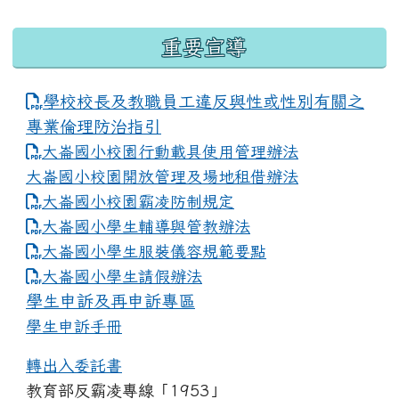
重要宣導
學校校長及教職員工違反與性或性別有關之
專業倫理防治指引
大崙國小校園行動載具使用管理辦法
大崙國小校園開放管理及場地租借辦法
大崙國小校園霸凌防制規定
大崙國小學生輔導與管教辦法
大崙國小學生服裝儀容規範要點
link to https://www.dles.tyc.edu.tw
大崙國小學生請假辦法
學生申訴及再申訴專區
學生申訴手冊
轉出入委託書
教育部反霸凌專線「1953」