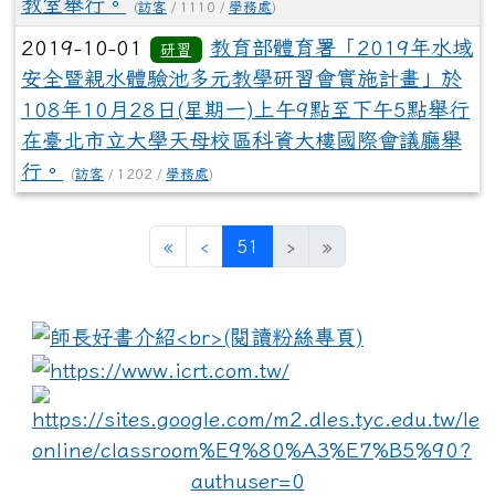
教室舉行。
(
訪客
/ 1110 /
學務處
)
2019-10-01
教育部體育署「2019年水域
研習
安全暨親水體驗池多元教學研習會實施計畫」於
108年10月28日(星期一)上午9點至下午5點舉行
在臺北市立大學天母校區科資大樓國際會議廳舉
行。
(
訪客
/ 1202 /
學務處
)
(current)
«
‹
51
›
»
:::
link to https://www.i
lin