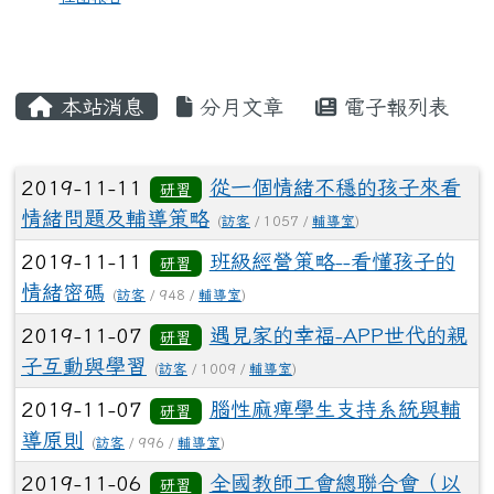
本站消息
分月文章
電子報列表
文章列表
2019-11-11
從一個情緒不穩的孩子來看
研習
情緒問題及輔導策略
(
訪客
/ 1057 /
輔導室
)
2019-11-11
班級經營策略--看懂孩子的
研習
情緒密碼
(
訪客
/ 948 /
輔導室
)
2019-11-07
遇見家的幸福-APP世代的親
研習
子互動與學習
(
訪客
/ 1009 /
輔導室
)
2019-11-07
腦性麻痺學生支持系統與輔
研習
導原則
(
訪客
/ 996 /
輔導室
)
2019-11-06
全國教師工會總聯合會（以
研習