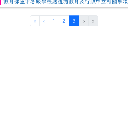
教育部重申各級學校應遵循教育及行政中立相關事項
edu.tw/uploads/tad_blocks/file/%E6%A1%83
(current)
«
‹
1
2
3
›
»