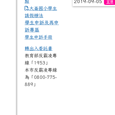
點
2019-09-05
宣導
link to https://www.dles.tyc.
大崙國小學生
請假辦法
學生申訴及再申
訴專區
學生申訴手冊
轉出入委託書
教育部反霸凌專
線「1953」
本市反霸凌專線
為「0800-775-
889」