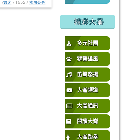
(
訪客
/ 1552 /
校內公告
)
%E5%9C%92%E5%B8%82%E4%B8%AD%E5%A3%A2%E5%
或活動要點
精彩大崙
多元社團
獅藝雄風
笛聲悠揚
大崙頻道
大崙通訊
閱讀大崙
大崙跆拳