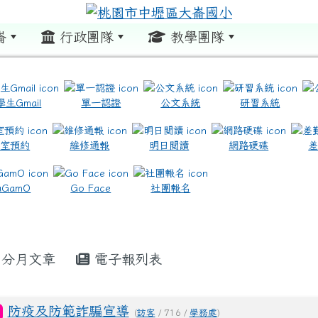
崙
行政團隊
教學團隊
:::
學生Gmail
單一認證
公文系統
研習系統
教室預約
維修通報
明日閱讀
網路硬碟
.com.tw/ \ title=https://www.icrt.com.tw/
.google.com/m2.dles.tyc.edu.tw/learning-online
aGamO
Go Face
社團報名
分月文章
電子報列表
防疫及防範詐騙宣導
(
訪客
/ 716 /
學務處
)