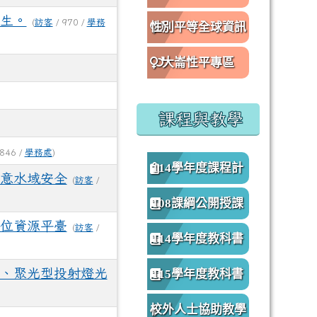
生。
(
訪客
/ 970 /
學務
性別平等全球資訊
網
大崙性平專區
課程與教學
 846 /
學務處
)
114學年度課程計
意水域安全
(
訪客
/
畫
108課綱公開授課
位資源平臺
(
訪客
/
專區
114學年度教科書
版本
、聚光型投射燈光
115學年度教科書
版本
校外人士協助教學