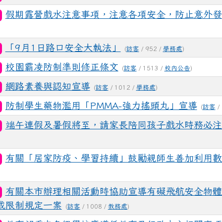
假期露營戲水注意事項，注意各項安全，防止意外發
「9月1日路口安全大執法」
(
訪客
/ 952 /
學務處
)
校園霸凌防制準則修正條文
(
訪客
/ 1513 /
校內公告
)
網路素養與認知宣導
(
訪客
/ 1012 /
學務處
)
防制學生藥物濫用「PMMA-強力搖頭丸」宣導
(
訪客
/
端午連假及暑假將至，請家長陪同孩子戲水時務必注
有關「居家防疫、學習持續」鼓勵親師生善加利用數
有關本市辦理相關活動時協助宣導有礙飛航安全物體
或限制規定一案
(
訪客
/ 1008 /
教務處
)