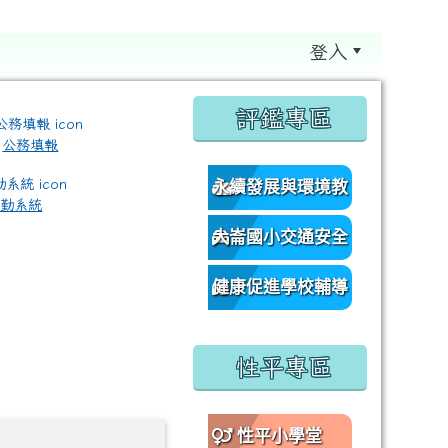
登入
:::
評鑑專區
公務填報
永續發展與環境教
差勤系統
育資源網
大崙國小交通安全
/classroom%E9%80%A3%E7%B5%90?authuser=0 \ titl
網
健康促進學校輔導
訪視平台
性平專區
性平小學堂