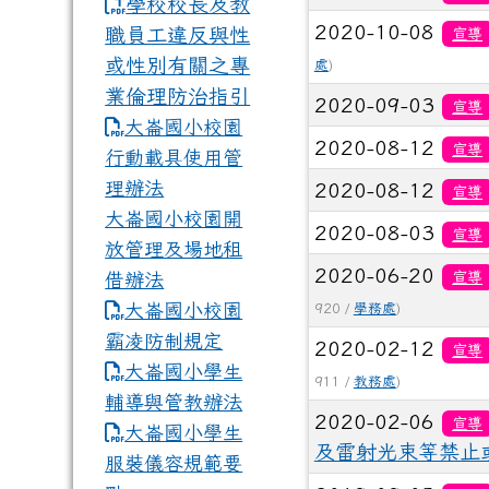
學校校長及教
2020-10-08
職員工違反與性
宣導
或性別有關之專
處
)
業倫理防治指引
2020-09-03
宣導
大崙國小校園
2020-08-12
宣導
行動載具使用管
理辦法
2020-08-12
宣導
大崙國小校園開
2020-08-03
宣導
放管理及場地租
2020-06-20
宣導
借辦法
大崙國小校園
920 /
學務處
)
霸凌防制規定
2020-02-12
宣導
大崙國小學生
911 /
教務處
)
輔導與管教辦法
2020-02-06
宣導
大崙國小學生
及雷射光束等禁止
服裝儀容規範要