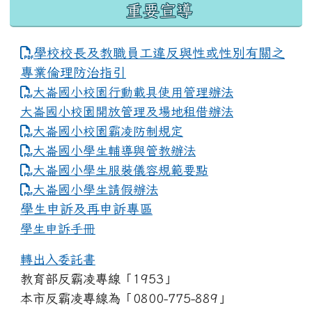
重要宣導
學校校長及教職員工違反與性或性別有關之
專業倫理防治指引
大崙國小校園行動載具使用管理辦法
大崙國小校園開放管理及場地租借辦法
大崙國小校園霸凌防制規定
大崙國小學生輔導與管教辦法
大崙國小學生服裝儀容規範要點
link to https://www.dles.tyc.edu.tw
大崙國小學生請假辦法
學生申訴及再申訴專區
學生申訴手冊
轉出入委託書
教育部反霸凌專線「1953」
本市反霸凌專線為「0800-775-889」