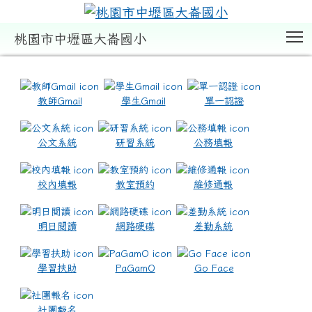
T
桃園市中壢區大崙國小
:::
教師Gmail
學生Gmail
單一認證
公文系統
研習系統
公務填報
校內填報
教室預約
維修通報
明日閱讀
網路硬碟
差勤系統
學習扶助
PaGamO
Go Face
社團報名