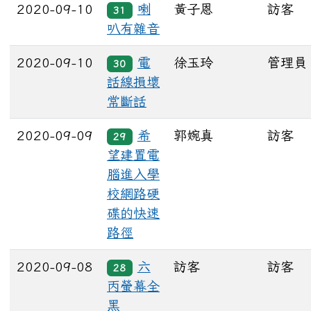
2020-09-10
喇
黃子恩
訪客
31
叭有雜音
2020-09-10
電
徐玉玲
管理員
30
話線損壞
常斷話
2020-09-09
希
郭婉真
訪客
29
望建置電
腦進入學
校網路硬
碟的快速
路徑
2020-09-08
六
訪客
訪客
28
丙螢幕全
黑