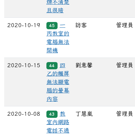
爍不清楚
且很暗
2020-10-19
一
訪客
管理員
45
丙教室的
電腦無法
開機
2020-10-15
四
劉意馨
管理員
44
乙的觸屏
無法顯電
腦的螢幕
內容
2020-10-08
教
丁慧嵐
管理員
43
室內網路
電話不通