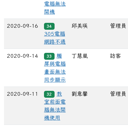
電腦無法
開機
2020-09-16
邱美瑛
管理員
34
305電腦
網路不通
2020-09-14
觸
丁慧嵐
訪客
33
屏與電腦
畫面無法
同步顯示
2020-09-11
教
劉意馨
管理員
32
室前面電
腦無法開
機使用