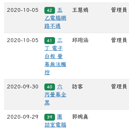
2020-10-05
五
王慧娟
管理員
42
乙電腦網
路不通
2020-10-05
三
邱翊涵
管理員
41
丁 電子
白板 螢
幕無法觸
控
2020-09-30
六
訪客
管理員
40
丙螢幕全
黑
2020-09-29
團
郭婉真
39
諮室電腦