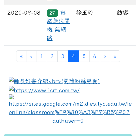
2020-09-08
電
徐玉玲
訪客
27
腦無法開
機 無網
路
(current)
«
‹
1
2
3
4
5
6
›
»
:::
link to https://www.i
lin