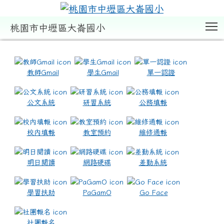
T
桃園市中壢區大崙國小
:::
教師Gmail
學生Gmail
單一認證
公文系統
研習系統
公務填報
校內填報
教室預約
維修通報
明日閱讀
網路硬碟
差勤系統
學習扶助
PaGamO
Go Face
社團報名