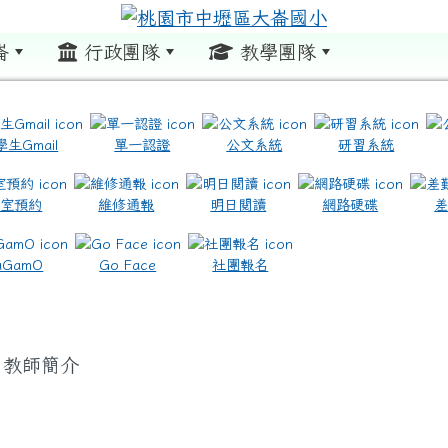
崙
行政團隊
教學團隊
:::
學生Gmail
單一認證
公文系統
研習系統
教室預約
維修通報
明日閱讀
網路硬碟
.com.tw/ \ title=https://www.icrt.com.tw/
.google.com/m2.dles.tyc.edu.tw/learning-online
aGamO
Go Face
社團報名
教師簡介