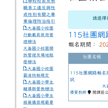
學校校長及教
職員工違反與性
或性別有關之專
請選擇
業倫理防治指引
大崙國小校園
115社團
行動載具使用管
理辦法
報名期間：
202
大崙國小校園開
放管理及場地租
社團名稱
借辦法
大崙國小校園
115社團網路報名
霸凌防制規定
試
大崙國小學生
大
社團網路報名測試
輔導與管教辦法
優質教師
開課前
大崙國小學生
服裝儀容規範要