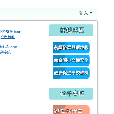
登入
:::
評鑑專區
公務填報
永續發展與環境教
差勤系統
育資源網
大崙國小交通安全
/classroom%E9%80%A3%E7%B5%90?authuser=0 \ titl
網
健康促進學校輔導
訪視平台
性平專區
性平小學堂