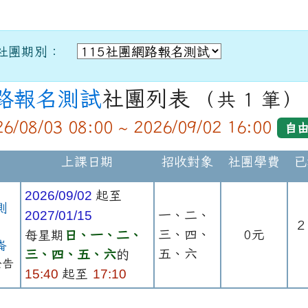
社團期別：
網路報名測試
社團列表
（共 1 筆）
6/08/03 08:00 ~ 2026/09/02 16:00
自
上課日期
招收對象
社團學費
已
2026/09/02
起至
測
2027/01/15
一、二、
2
三、四、
0元
每星期
日、一、二、
崙
五、六
三、四、五、六
的
公告
15:40
起至
17:10