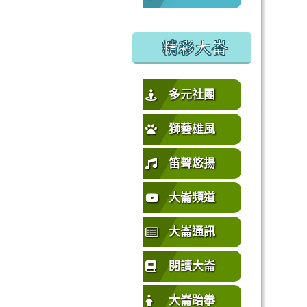
%E5%9C%92%E5%B8%82%E4%B8%AD%E5%A3%A2%E5%
或活動要點
精彩大崙
多元社團
獅藝雄風
笛聲悠揚
大崙頻道
大崙通訊
閱讀大崙
大崙跆拳