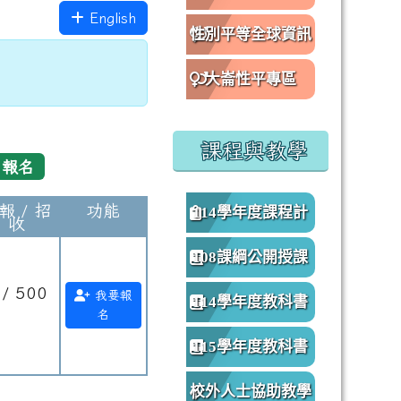
English
性別平等全球資訊
網
大崙性平專區
課程與教學
由報名
報 / 招
功能
114學年度課程計
收
畫
108課綱公開授課
 / 500
專區
我要報
114學年度教科書
名
開班
版本
115學年度教科書
版本
校外人士協助教學