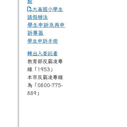
點
link to https://www.dles.tyc.
大崙國小學生
請假辦法
學生申訴及再申
訴專區
學生申訴手冊
轉出入委託書
教育部反霸凌專
線「1953」
本市反霸凌專線
為「0800-775-
889」