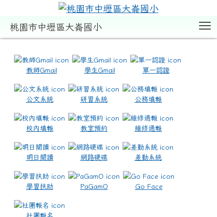
T
桃園市中壢區大崙國小
:::
教師Gmail
學生Gmail
單一認證
公文系統
研習系統
公務填報
校內填報
教室預約
維修通報
明日閱讀
網路硬碟
差勤系統
學習扶助
PaGamO
Go Face
社團報名