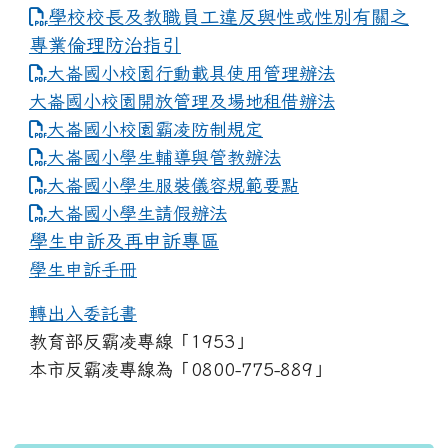
學校校長及教職員工違反與性或性別有關之
專業倫理防治指引
大崙國小校園行動載具使用管理辦法
大崙國小校園開放管理及場地租借辦法
大崙國小校園霸凌防制規定
大崙國小學生輔導與管教辦法
大崙國小學生服裝儀容規範要點
link to https://www.dles.tyc.edu.tw
大崙國小學生請假辦法
學生申訴及再申訴專區
學生申訴手冊
轉出入委託書
教育部反霸凌專線「1953」
本市反霸凌專線為「0800-775-889」