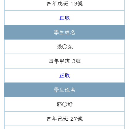
四年
戊班
13
號
正取
學生姓名
張○弘
四年
甲班
3
號
正取
學生姓名
郭○妤
四年
己班
27
號