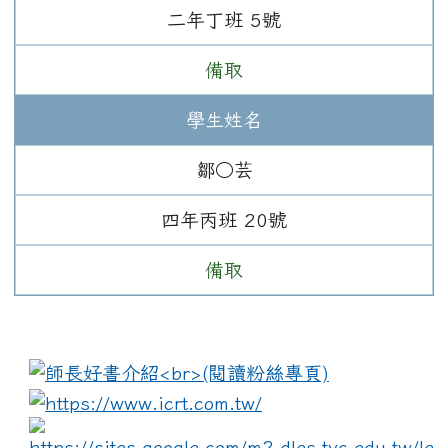
二年
丁班
5
號
備取
學生姓名
鄒○芸
四年
丙班
20
號
備取
:::
link to https://www.i
lin