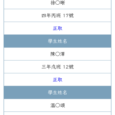
徐○晰
四年
丙班
17
號
正取
學生姓名
陳○澤
三年
戊班
12
號
正取
學生姓名
温○頌