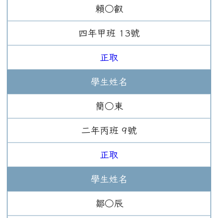
賴○叡
四年
甲班
13
號
正取
學生姓名
簡○東
二年
丙班
9
號
正取
學生姓名
鄒○辰