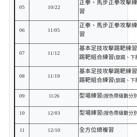
正拳、馬步正拳攻擊
05
10/22
習
正拳、馬步正拳攻擊
06
11/05
習
基本足技攻擊踢靶練
07
11/12
踢靶組合練習
(
旋踢、下
基本足技攻擊踢靶練
08
11/19
踢靶組合練習
(
旋踢、下
型場練習
09
11/26
(
按色帶級數分別
型場練習
10
12/03
(
按色帶級數分別
全方位總複習
11
12/10