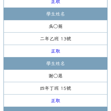
正取
學生姓名
吳○蒴
二年
乙班
13
號
正取
學生姓名
謝○恩
四年
丁班
15
號
正取