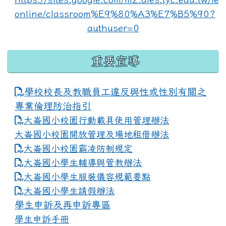
重要宣導
學校校長及教職員工違反與性或性別有關之
專業倫理防治指引
大崙國小校園行動載具使用管理辦法
大崙國小校園開放管理及場地租借辦法
大崙國小校園霸凌防制規定
大崙國小學生輔導與管教辦法
大崙國小學生服裝儀容規範要點
link to https://www.dles.tyc.edu.tw
大崙國小學生請假辦法
學生申訴及再申訴專區
學生申訴手冊