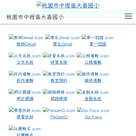
T
桃園市中壢區大崙國小
:::
教師Gmail
學生Gmail
單一認證
公文系統
研習系統
公務填報
校內填報
教室預約
維修通報
明日閱讀
網路硬碟
差勤系統
學習扶助
PaGamO
Go Face
社團報名