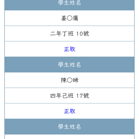
學生姓名
姜○庸
二年
丁班
10
號
正取
學生姓名
陳○晞
四年
己班
17
號
正取
學生姓名