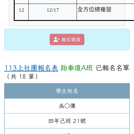
全方位總複習
12
12/17
報名額滿
113上社團報名表
跆拳道A班
已報名名單
（共 18 筆）
學生姓名
吳○儂
四年
己班
21
號