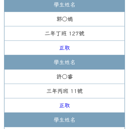
學生姓名
郭○娟
二年
丁班
127
號
正取
學生姓名
許○睿
三年
丙班
11
號
正取
學生姓名