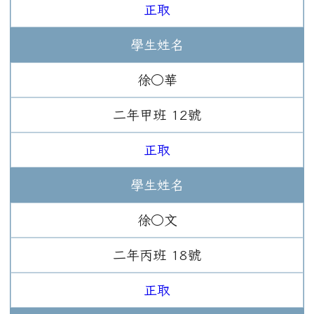
正取
學生姓名
徐○華
二年
甲班
12
號
正取
學生姓名
徐○文
二年
丙班
18
號
正取