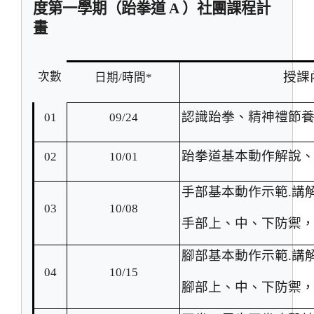
度第一學期（跆拳道 A ）社團課程計
畫
授課
次數
日期
/
時間
*
認識跆拳、精神禮節
01
09/24
跆拳道基本動作解說
02
10/01
手部基本動作示範.講解
03
10/08
手部上、中、下防禦
腳部基本動作示範.講解
04
10/15
腳部上、中、下防禦