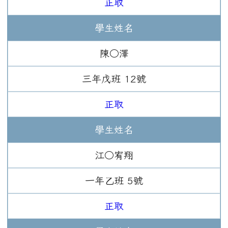
正取
學生姓名
陳○澤
三年
戊班
12
號
正取
學生姓名
江○宥翔
一年
乙班
5
號
正取