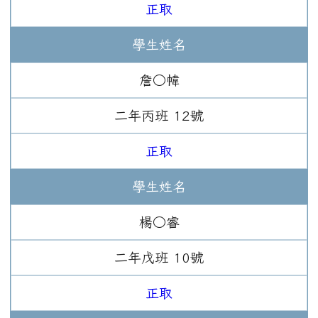
正取
學生姓名
詹○幃
二年
丙班
12
號
正取
學生姓名
楊○睿
二年
戊班
10
號
正取