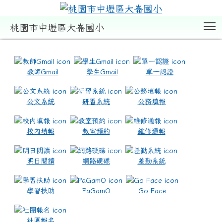
T
桃園市中壢區大崙國小
:::
教師Gmail
學生Gmail
單一認證
公文系統
研習系統
公務填報
校內填報
教室預約
維修通報
明日閱讀
網路硬碟
差勤系統
學習扶助
PaGamO
Go Face
社團報名