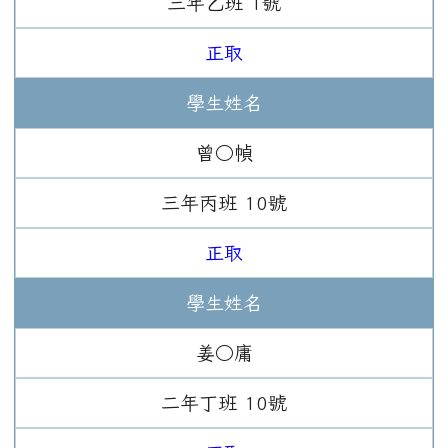
三年
乙班
1
號
正取
學生姓名
曾○幀
三年
丙班
10
號
正取
學生姓名
姜○庸
二年
丁班
10
號