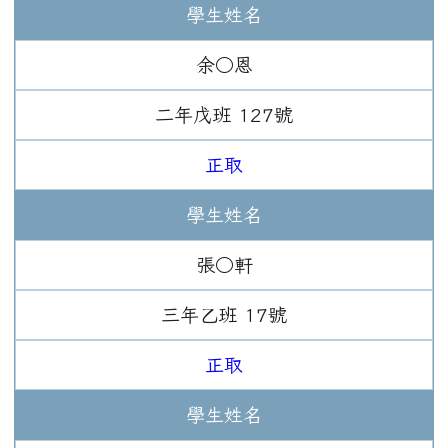
學生姓名
余○恩
二年
戊班
127
號
正取
學生姓名
張○軒
三年
乙班
17
號
正取
學生姓名