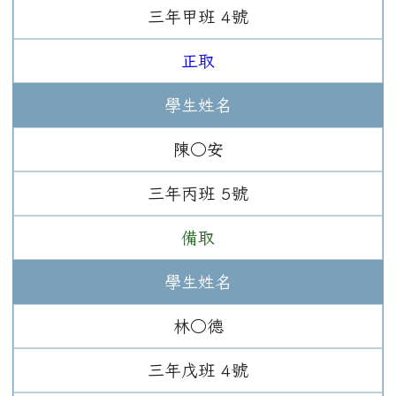
三年
甲班
4
號
正取
學生姓名
陳○安
三年
丙班
5
號
備取
學生姓名
林○德
三年
戊班
4
號