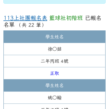
113上社團報名表
籃球社初階班
已報名
名單
（共 22 筆）
學生姓名
徐○喆
二年
丙班
4
號
正取
學生姓名
姚○翰