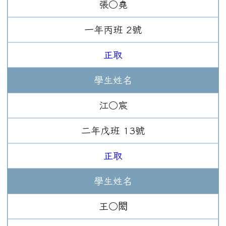
張○堯
一年
丙班
2
號
正取
學生姓名
江○宸
二年
戊班
13
號
正取
學生姓名
王○閎