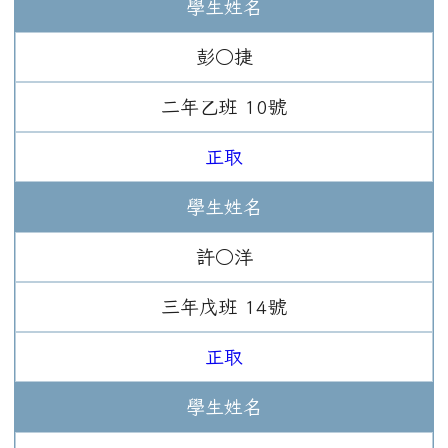
學生姓名
彭○捷
二年
乙班
10
號
正取
學生姓名
許○洋
三年
戊班
14
號
正取
學生姓名