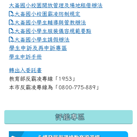
大崙國小校園開放管理及場地租借辦法
大崙國小校園霸凌防制規定
大崙國小學生輔導與管教辦法
大崙國小學生服裝儀容規範要點
link to https://www.dles.tyc.edu.tw
大崙國小學生請假辦法
學生申訴及再申訴專區
學生申訴手冊
轉出入委託書
教育部反霸凌專線「1953」
本市反霸凌專線為「0800-775-889」
:::
評鑑專區