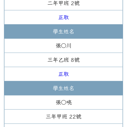
二年
甲班
2
號
正取
學生姓名
張○川
三年
乙班
8
號
正取
學生姓名
張○喨
三年
甲班
22
號