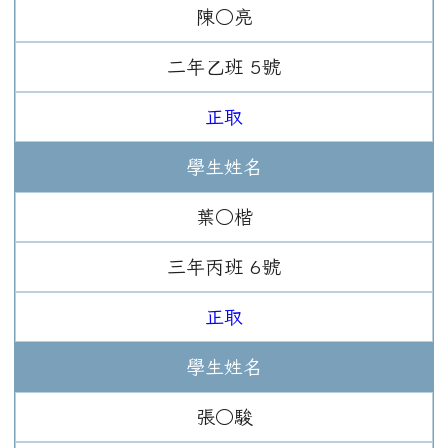
陳○亮
二年
乙班
5
號
正取
學生姓名
葉○楷
三年
丙班
6
號
正取
學生姓名
張○駿