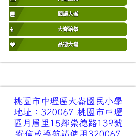
閱讀大崙
大崙跆拳
品德大崙
桃園市中壢區大崙國民小學
地址：320067 桃園市中壢
區月眉里15鄰崇德路139號
寄信或導航請使用320067