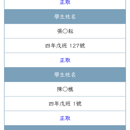
正取
學生姓名
張○耘
四年
戊班
127
號
正取
學生姓名
陳○樵
四年
戊班
1
號
正取