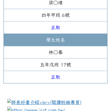
梁○瑋
四年
甲班
6
號
正取
學生姓名
林○蓁
五年
戊班
17
號
正取
:::
link to https://www.i