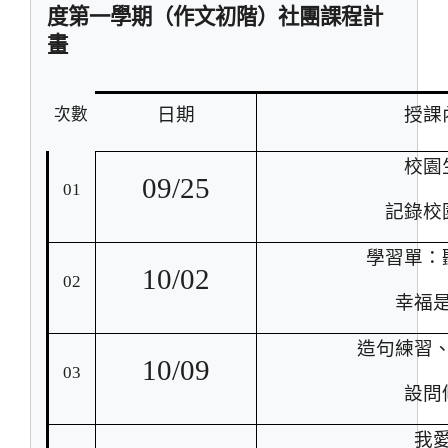
度第一學期（作文初階）社團課程計
畫
日期
授課
次數
校園
09/25
01
記錄校
學習單：
10/02
02
幸福
造句練習
10/09
03
設問
我