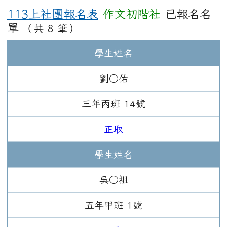
113上社團報名表
作文初階社
已報名名
單
（共 8 筆）
學生姓名
劉○佑
三年
丙班
14
號
正取
學生姓名
吳○祖
五年
甲班
1
號