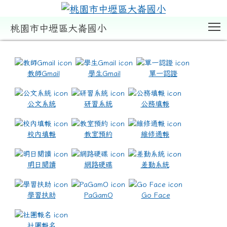
T
桃園市中壢區大崙國小
:::
教師Gmail
學生Gmail
單一認證
公文系統
研習系統
公務填報
校內填報
教室預約
維修通報
明日閱讀
網路硬碟
差勤系統
學習扶助
PaGamO
Go Face
社團報名