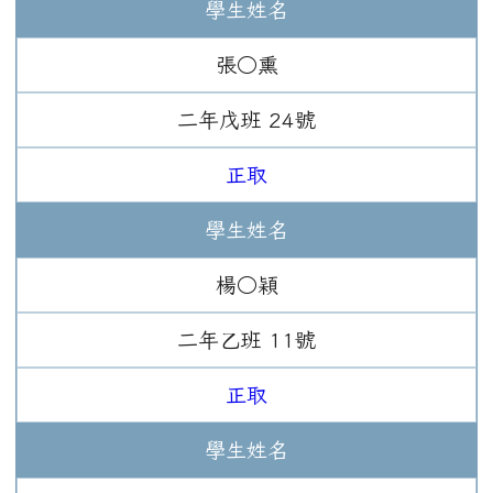
學生姓名
張○熏
二年
戊班
24
號
正取
學生姓名
楊○穎
二年
乙班
11
號
正取
學生姓名