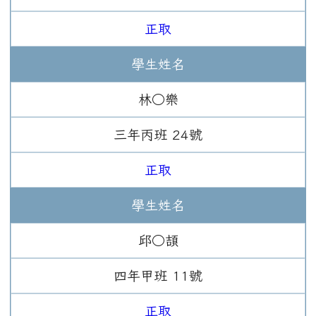
正取
學生姓名
林○樂
三年
丙班
24
號
正取
學生姓名
邱○頡
四年
甲班
11
號
正取