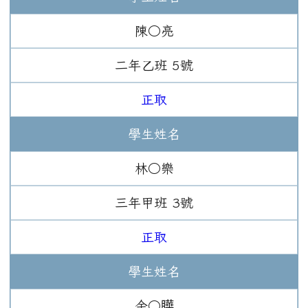
陳○亮
二年
乙班
5
號
正取
學生姓名
林○樂
三年
甲班
3
號
正取
學生姓名
余○瞱