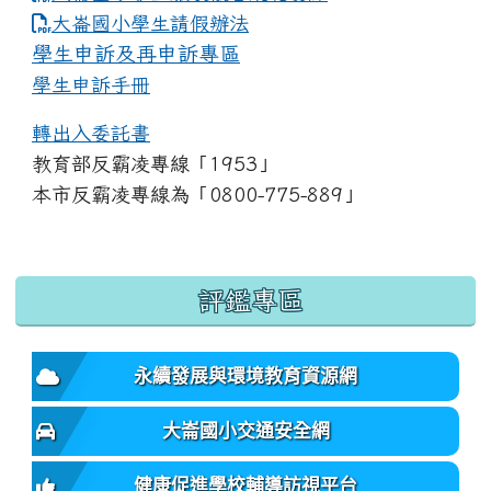
link to https://www.dles.tyc.edu.tw
大崙國小學生請假辦法
學生申訴及再申訴專區
學生申訴手冊
轉出入委託書
教育部反霸凌專線「1953」
本市反霸凌專線為「0800-775-889」
:::
評鑑專區
永續發展與環境教育資源網
大崙國小交通安全網
健康促進學校輔導訪視平台