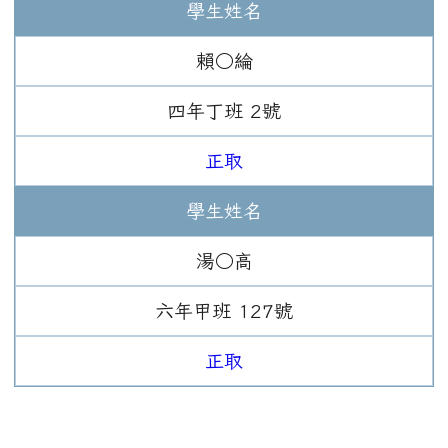
學生姓名
賴○綸
四年
丁班
2
號
正取
學生姓名
湯○高
六年
甲班
127
號
正取
:::