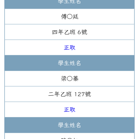
學生姓名
傅○廷
四年
乙班
6
號
正取
學生姓名
梁○蓁
二年
乙班
127
號
正取
學生姓名