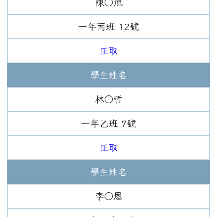
陳○旭
一年
丙班
12
號
正取
學生姓名
林○哲
一年
乙班
7
號
正取
學生姓名
李○恩