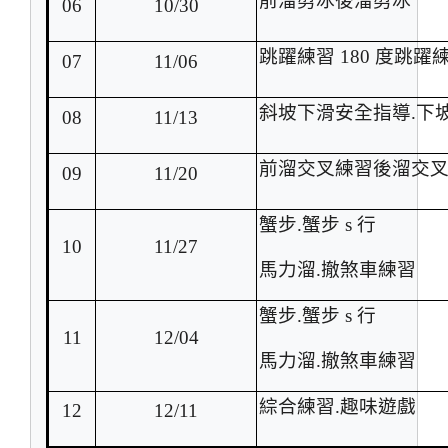
前溜剪冰後溜剪冰
06
10/30
跳躍練習 180 度跳躍
07
11/06
斜坡下滑安全指導.下
08
11/13
前溜交叉練習後溜交
09
11/20
蟹步.蟹步 s 行
10
11/27
馬力溜.撤煞車練習
蟹步.蟹步 s 行
11
12/04
馬力溜.撤煞車練習
綜合練習.趣味遊戲
12
12/11