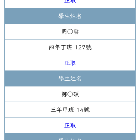
正取
學生姓名
周○雲
四年
丁班
127
號
正取
學生姓名
鄭○碩
三年
甲班
14
號
正取