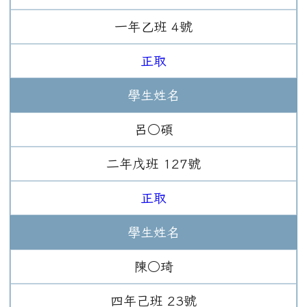
一年
乙班
4
號
正取
學生姓名
呂○碩
二年
戊班
127
號
正取
學生姓名
陳○琦
四年
己班
23
號