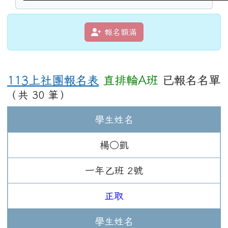
報名額滿
113上社團報名表
直排輪A班
已報名名單
（共 30 筆）
學生姓名
楊○凱
一年
乙班
2
號
正取
學生姓名