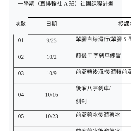
一學期（直排輪社 A 班）社團課程計畫
日期
授課
次數
單腳直線滑行(單腳 S 
01
9/25
前後 T 字剎車練習
02
10/2
前溜轉後溜/後溜轉前
03
10/9
後溜八字剎車/
04
10/16
側剎
前溜剪冰後溜剪冰
05
10/23