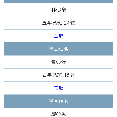
林○樂
五年
己班
24
號
正取
學生姓名
黃○妤
四年
己班
15
號
正取
學生姓名
顏○恩