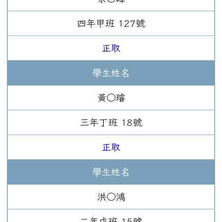
四年
甲班
127
號
正取
學生姓名
黃○璿
三年
丁班
18
號
正取
學生姓名
洪○鴻
二年
戊班
15
號