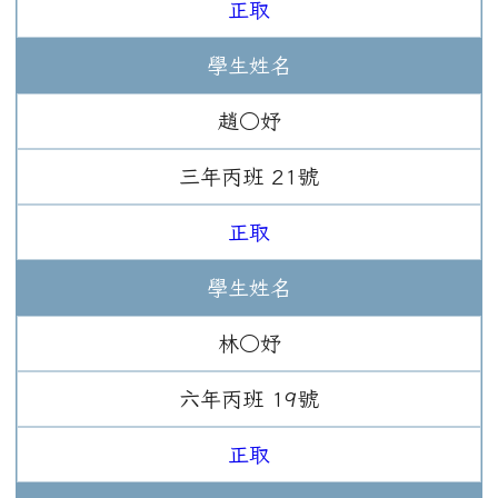
正取
學生姓名
趙○妤
三年
丙班
21
號
正取
學生姓名
林○妤
六年
丙班
19
號
正取