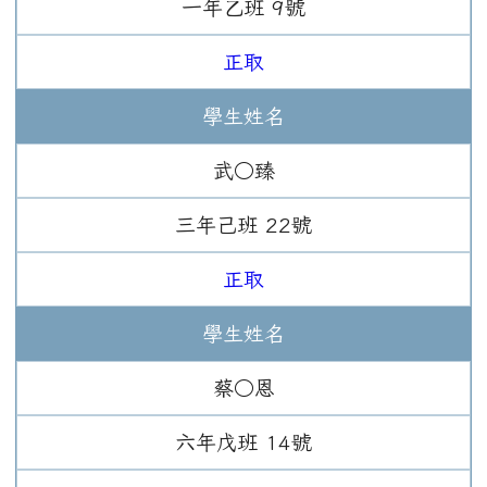
一年
乙班
9
號
正取
學生姓名
武○臻
三年
己班
22
號
正取
學生姓名
蔡○恩
六年
戊班
14
號