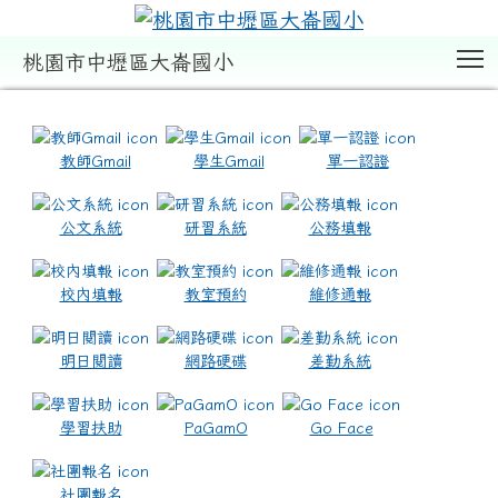
T
桃園市中壢區大崙國小
:::
教師Gmail
學生Gmail
單一認證
公文系統
研習系統
公務填報
校內填報
教室預約
維修通報
明日閱讀
網路硬碟
差勤系統
學習扶助
PaGamO
Go Face
社團報名