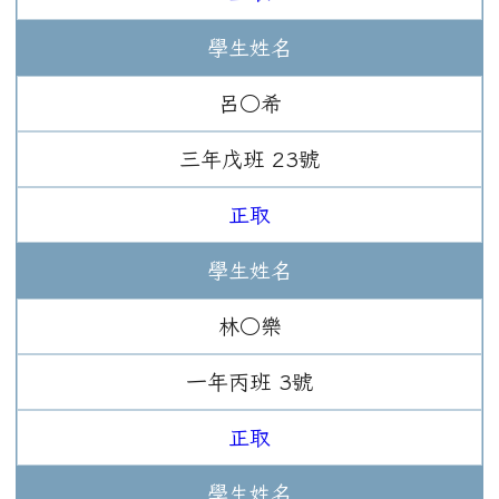
學生姓名
呂○希
三年
戊班
23
號
正取
學生姓名
林○樂
一年
丙班
3
號
正取
學生姓名