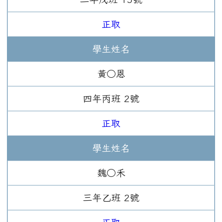
正取
學生姓名
黃○恩
四年
丙班
2
號
正取
學生姓名
魏○禾
三年
乙班
2
號