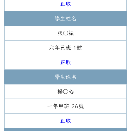
正取
學生姓名
張○振
六年
己班
1
號
正取
學生姓名
楊○心
一年
甲班
26
號
正取