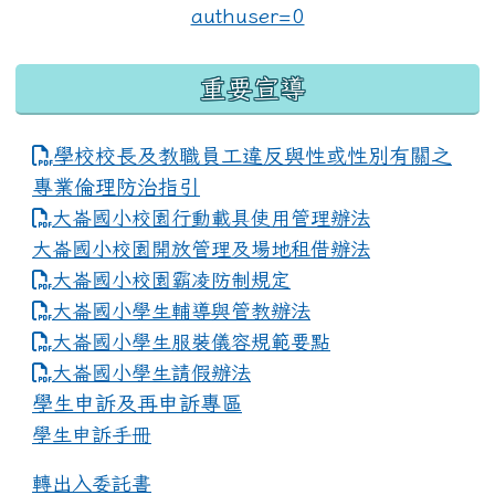
重要宣導
學校校長及教職員工違反與性或性別有關之
專業倫理防治指引
大崙國小校園行動載具使用管理辦法
大崙國小校園開放管理及場地租借辦法
大崙國小校園霸凌防制規定
大崙國小學生輔導與管教辦法
大崙國小學生服裝儀容規範要點
link to https://www.dles.tyc.edu.tw
大崙國小學生請假辦法
學生申訴及再申訴專區
學生申訴手冊
轉出入委託書