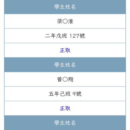
學生姓名
梁○淮
二年
戊班
127
號
正取
學生姓名
曾○翔
五年
己班
9
號
正取
學生姓名