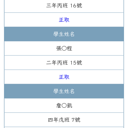
三年
丙班
16
號
正取
學生姓名
張○程
二年
丙班
15
號
正取
學生姓名
詹○凱
四年
戊班
7
號