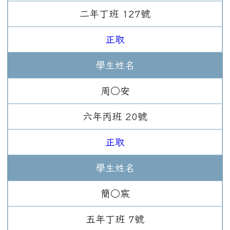
二年
丁班
127
號
正取
學生姓名
周○安
六年
丙班
20
號
正取
學生姓名
簡○宸
五年
丁班
7
號