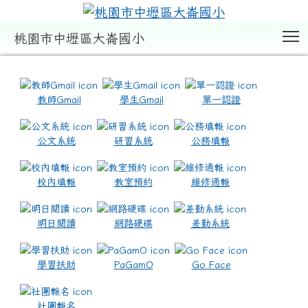
T
桃園市中壢區大崙國小
:::
教師Gmail
學生Gmail
單一認證
公文系統
研習系統
公務填報
校內填報
教室預約
維修通報
明日閱讀
網路硬碟
差勤系統
學習扶助
PaGamO
Go Face
社團報名