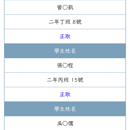
曾○凱
二年
丁班
8
號
正取
學生姓名
張○程
二年
丙班
15
號
正取
學生姓名
吳○儒