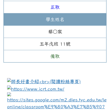
正取
學生姓名
蔡○宸
五年
戊班
11
號
備取
:::
link to https://www.i
lin