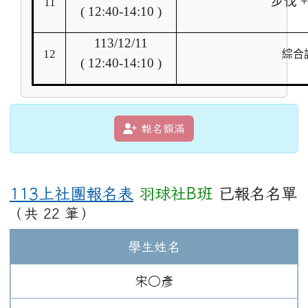
步伐 
11
( 12:40-14:10 )
113/12/11
12
綜合
( 12:40-14:10 )
報名額滿
113上社團報名表
羽球社B班
已報名名單
（共 22 筆）
學生姓名
宋○彥