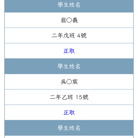
學生姓名
翁○義
二年
戊班
4
號
正取
學生姓名
吳○宸
二年
乙班
15
號
正取
學生姓名