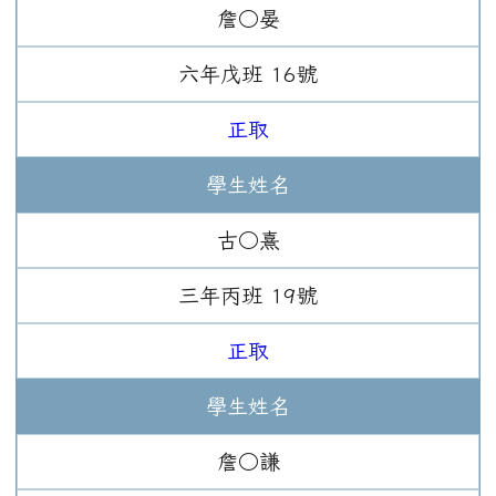
詹○晏
六年
戊班
16
號
正取
學生姓名
古○熹
三年
丙班
19
號
正取
學生姓名
詹○謙