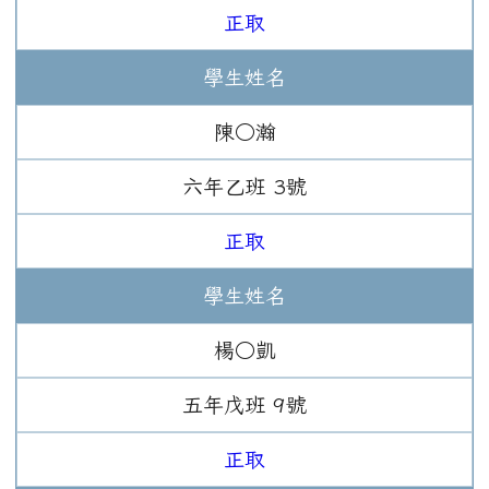
正取
學生姓名
陳○瀚
六年
乙班
3
號
正取
學生姓名
楊○凱
五年
戊班
9
號
正取