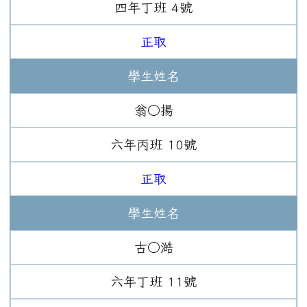
四年
丁班
4
號
正取
學生姓名
翁○揚
六年
丙班
10
號
正取
學生姓名
古○澔
六年
丁班
11
號