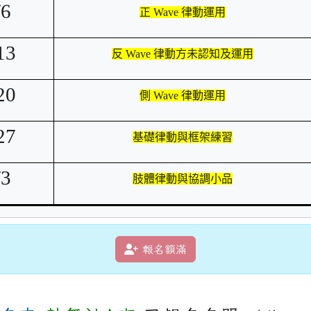
/6
正 Wave 律動運用
13
反 Wave 律動方未認知及運用
20
側 Wave 律動運用
27
基礎律動與框架練習
/3
肢體律動與協調小品
報名額滿