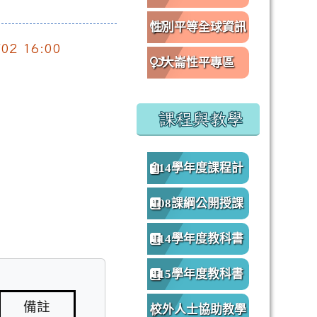
性別平等全球資訊
/02 16:00
網
大崙性平專區
課程與教學
114學年度課程計
畫
108課綱公開授課
專區
114學年度教科書
版本
115學年度教科書
版本
備註
校外人士協助教學