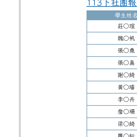
113下社團
學生姓
莊○瑄
魏○帆
張○堯
張○真
謝○綺
黃○璿
李○卉
詹○珊
梁○綺
羅○紜