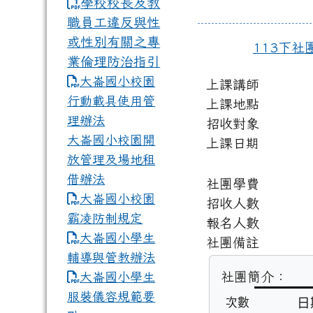
學校校長及教
職員工違反與性
或性別有關之專
113下社
業倫理防治指引
大崙國小校園
上課講師
行動載具使用管
上課地點
理辦法
招收對象
大崙國小校園開
上課日期
放管理及場地租
借辦法
社團學費
大崙國小校園
招收人數
霸凌防制規定
報名人數
大崙國小學生
社團備註
輔導與管教辦法
社團簡介：
大崙國小學生
服裝儀容規範要
日
次數