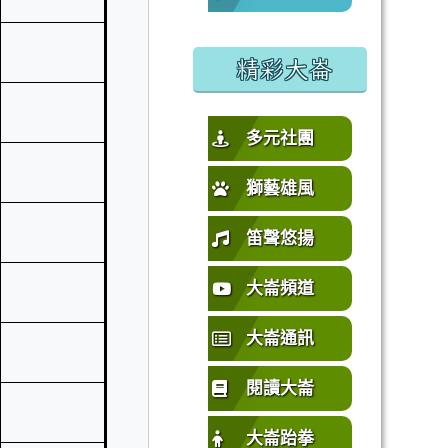
%E5%9C%92%E5%B8%82%E4%B8%AD%E5%A3%A2%E5%
或活動要點
精彩大崙
多元社團
獅藝雄風
笛聲悠揚
大崙頻道
大崙通訊
閱讀大崙
大崙跆拳