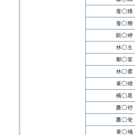
詹○臻
詹○勝
歐○婷
林○生
鄭○家
林○霏
黃○璇
楊○恩
羅○妤
羅○安
黃○瑀