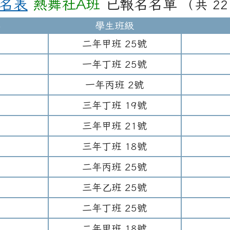
報名表
熱舞社A班
已報名名單
（共 22
名
學生班級
二年
甲班
25
號
一年
丁班
25
號
一年
丙班
2
號
三年
丁班
19
號
三年
甲班
21
號
三年
丁班
18
號
二年
丙班
25
號
三年
乙班
25
號
二年
丁班
25
號
二年
甲班
18
號