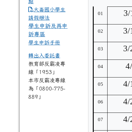
點
link to https://www.dles.tyc.
大崙國小學生
3/
01
請假辦法
學生申訴及再申
3/
02
訴專區
學生申訴手冊
3/
03
轉出入委託書
教育部反霸凌專
4
04
線「1953」
本市反霸凌專線
4/
05
為「0800-775-
889」
4/
06
4/
07