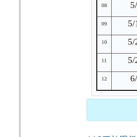
5
08
5/
09
5/
10
5/
11
6
12