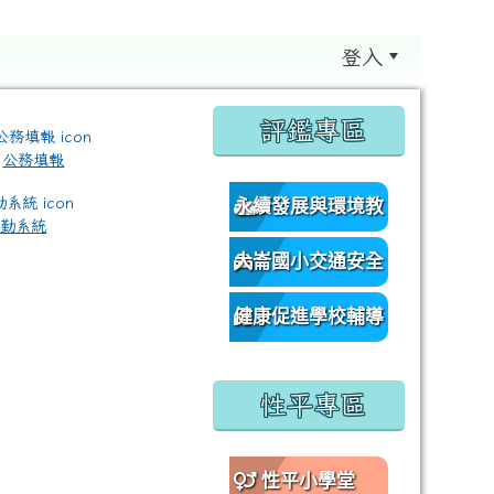
登入
:::
評鑑專區
公務填報
永續發展與環境教
差勤系統
育資源網
大崙國小交通安全
/classroom%E9%80%A3%E7%B5%90?authuser=0 \ titl
網
健康促進學校輔導
訪視平台
性平專區
性平小學堂