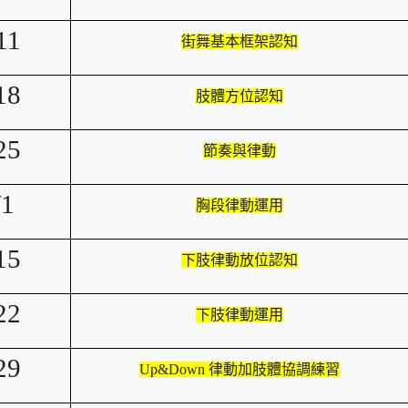
edu.tw/uploads/tad_blocks/file/%E6%A1%83
11
街舞基本框架認知
18
肢體方位認知
25
節奏與律動
/1
胸段律動運用
15
下肢律動放位認知
22
下肢律動運用
29
Up&Down
律動加肢體協調練習