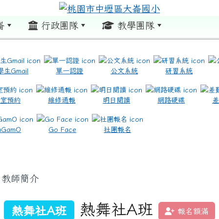
崙
行政團隊
教學團隊
:::
學生Gmail
單一認證
公文系統
研習系統
教室預約
維修通報
明日閱讀
網路硬碟
.com.tw/ \ title=https://www.icrt.com.tw/
.google.com/m2.dles.tyc.edu.tw/learning-online
aGamO
Go Face
社團報名
教師簡介
熱舞社A班
熱舞社A班
報名額滿