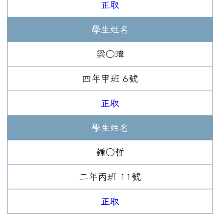
正取
學生姓名
梁○瑋
四年
甲班
6
號
正取
學生姓名
鍾○哲
二年
丙班
11
號
正取