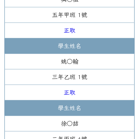
五年
甲班
1
號
正取
學生姓名
姚○翰
三年
乙班
1
號
正取
學生姓名
徐○喆
二年
丙班
4
號