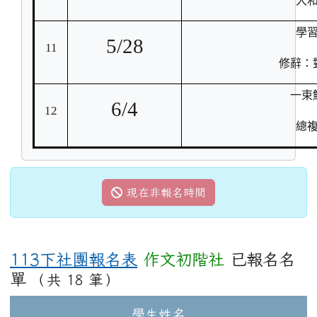
大
學
5/28
11
修辭：
一束
6/4
12
總
現在非報名時間
113下社團報名表
作文初階社
已報名名
單
（共 18 筆）
學生姓名