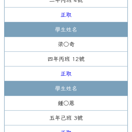
正取
學生姓名
梁○奇
四年
丙班
12
號
正取
學生姓名
鍾○恩
五年
己班
3
號