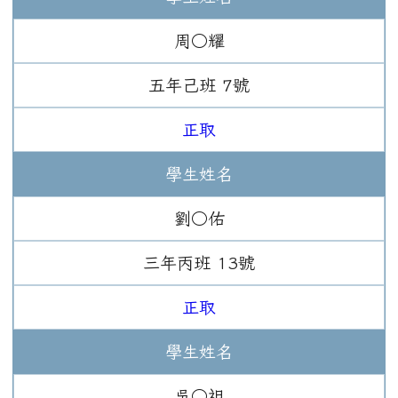
周○耀
五年
己班
7
號
正取
學生姓名
劉○佑
三年
丙班
13
號
正取
學生姓名
吳○祖