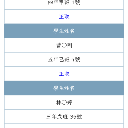
四年
甲班
1
號
正取
學生姓名
曾○翔
五年
己班
9
號
正取
學生姓名
林○婷
三年
戊班
35
號