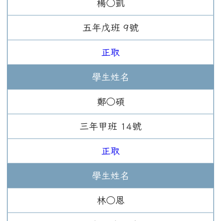
楊○凱
五年
戊班
9
號
正取
學生姓名
鄭○碩
三年
甲班
14
號
正取
學生姓名
林○恩