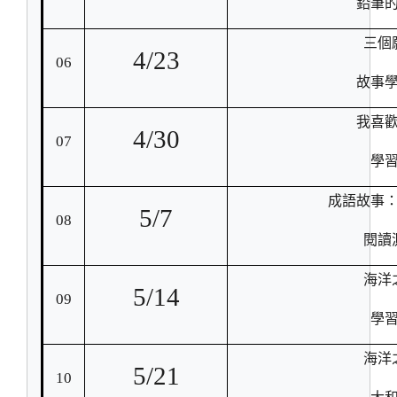
鉛筆
三個
4/23
06
故事
我喜
4/30
07
學
成語故事
5/7
08
閱讀
海洋
5/14
09
學
海洋
5/21
10