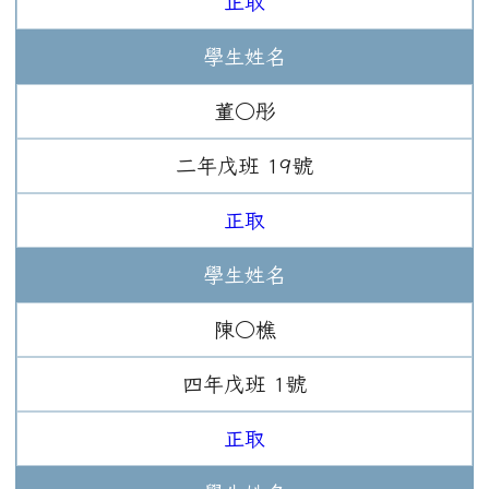
正取
學生姓名
董○彤
二年
戊班
19
號
正取
學生姓名
陳○樵
四年
戊班
1
號
正取