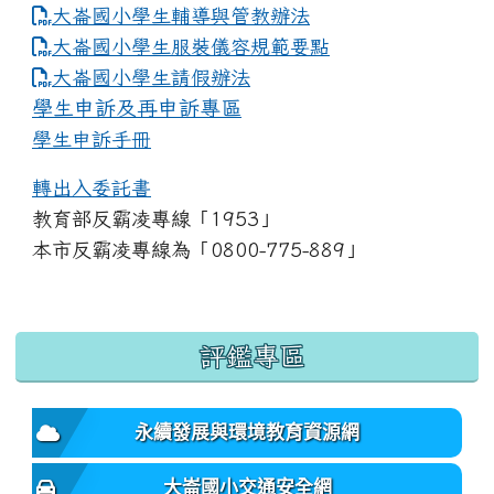
大崙國小學生輔導與管教辦法
大崙國小學生服裝儀容規範要點
link to https://www.dles.tyc.edu.tw
大崙國小學生請假辦法
學生申訴及再申訴專區
學生申訴手冊
轉出入委託書
教育部反霸凌專線「1953」
本市反霸凌專線為「0800-775-889」
:::
評鑑專區
永續發展與環境教育資源網
大崙國小交通安全網