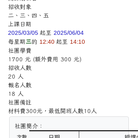
招收對象
二、三、四、五
上課日期
2025/03/05
起至
2025/06/04
每星期
三
的
12:40
起至
14:10
社團學費
1700 元 (額外費用 300 元)
招收人數
20 人
報名人數
18 人
社團備註
材料費300元，最低開班人數10人
社團簡介：
日期
授課
次數