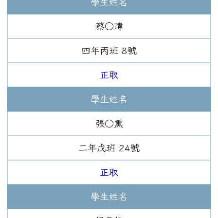
學生姓名
蔡○瑋
四年
丙班
8
號
正取
學生姓名
張○熏
二年
戊班
24
號
正取
學生姓名