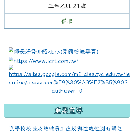
三年
乙班
21
號
備取
:::
link to https://www.i
lin
重要宣導
學校校長及教職員工違反與性或性別有關之