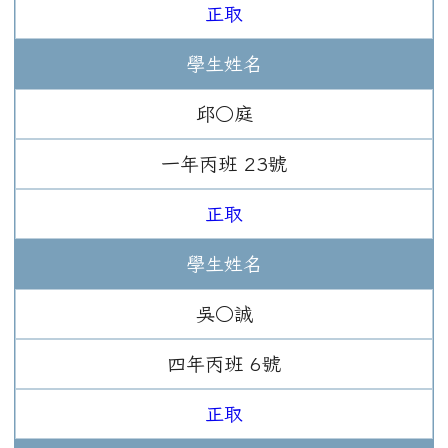
正取
學生姓名
邱○庭
一年
丙班
23
號
正取
學生姓名
吳○誠
四年
丙班
6
號
正取