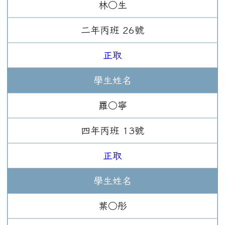
林○生
二年
丙班
26
號
正取
學生姓名
羅○寧
四年
丙班
13
號
正取
學生姓名
葉○彤