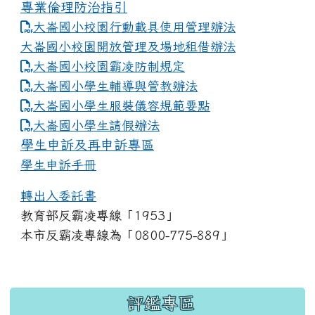
專業倫理防治指引
大崙國小校園行動載具使用管理辦法
大崙國小校園開放管理及場地租借辦法
大崙國小校園霸凌防制規定
大崙國小學生輔導與管教辦法
大崙國小學生服裝儀容規範要點
link to https://www.dles.tyc.edu.tw
大崙國小學生請假辦法
學生申訴及再申訴專區
學生申訴手冊
轉出入委託書
教育部反霸凌專線「1953」
本市反霸凌專線為「0800-775-889」
:::
評鑑專區