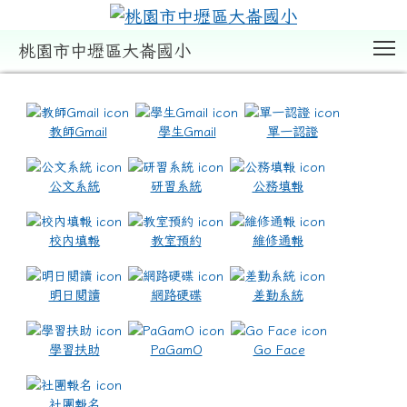
T
桃園市中壢區大崙國小
:::
教師Gmail
學生Gmail
單一認證
公文系統
研習系統
公務填報
校內填報
教室預約
維修通報
明日閱讀
網路硬碟
差勤系統
學習扶助
PaGamO
Go Face
社團報名