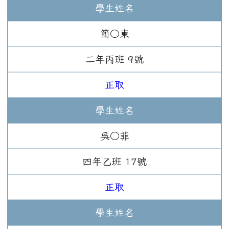
學生姓名
簡○東
二年
丙班
9
號
正取
學生姓名
吳○菲
四年
乙班
17
號
正取
學生姓名