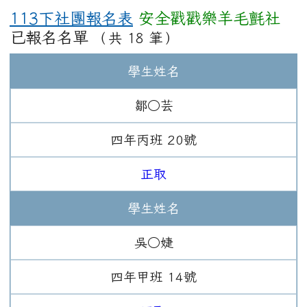
113下社團報名表
安全戳戳樂羊毛氈社
已報名名單
（共 18 筆）
學生姓名
鄒○芸
四年
丙班
20
號
正取
學生姓名
吳○婕
四年
甲班
14
號