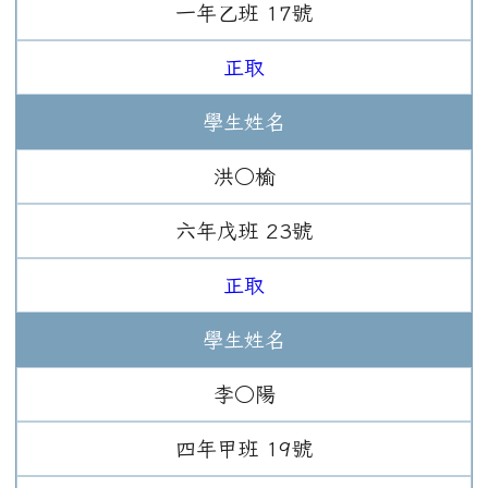
一年
乙班
17
號
正取
學生姓名
洪○榆
六年
戊班
23
號
正取
學生姓名
李○陽
四年
甲班
19
號