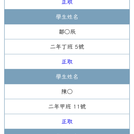
正取
學生姓名
鄒○辰
二年
丁班
5
號
正取
學生姓名
陳○
二年
甲班
11
號
正取