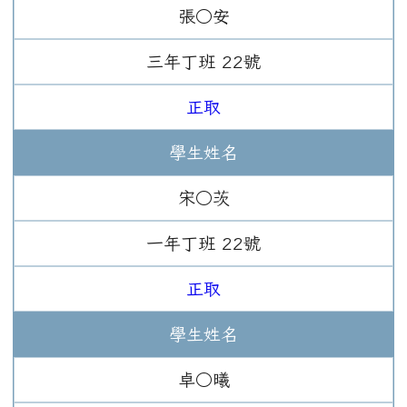
張○安
三年
丁班
22
號
正取
學生姓名
宋○茨
一年
丁班
22
號
正取
學生姓名
卓○曦