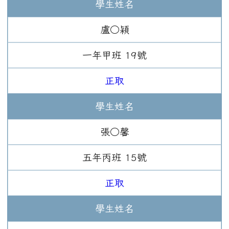
學生姓名
盧○穎
一年
甲班
19
號
正取
學生姓名
張○馨
五年
丙班
15
號
正取
學生姓名