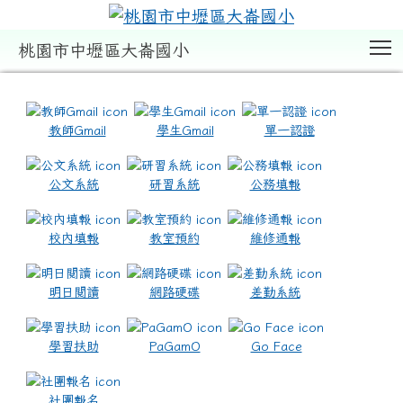
T
桃園市中壢區大崙國小
:::
教師Gmail
學生Gmail
單一認證
公文系統
研習系統
公務填報
校內填報
教室預約
維修通報
明日閱讀
網路硬碟
差勤系統
學習扶助
PaGamO
Go Face
社團報名