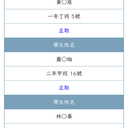
黃○恩
一年
丁班
5
號
正取
學生姓名
蕭○珈
二年
甲班
16
號
正取
學生姓名
林○蓁