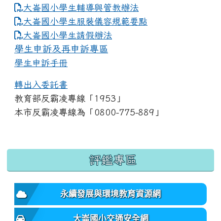
大崙國小學生輔導與管教辦法
大崙國小學生服裝儀容規範要點
link to https://www.dles.tyc.edu.tw
大崙國小學生請假辦法
學生申訴及再申訴專區
學生申訴手冊
轉出入委託書
教育部反霸凌專線「1953」
本市反霸凌專線為「0800-775-889」
:::
評鑑專區
永續發展與環境教育資源網
大崙國小交通安全網