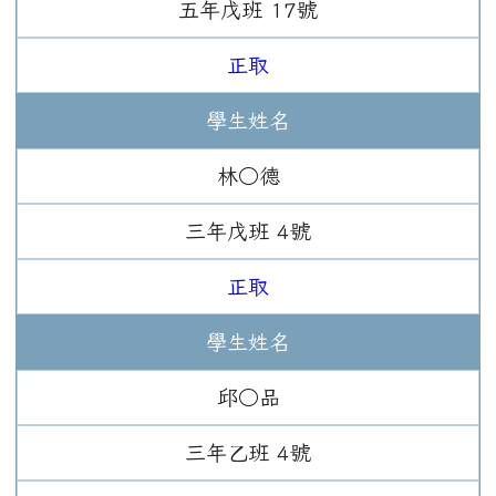
五年
戊班
17
號
正取
學生姓名
林○德
三年
戊班
4
號
正取
學生姓名
邱○品
三年
乙班
4
號