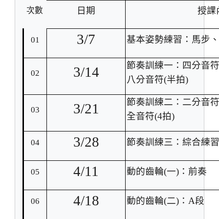
日期
授課
次數
3/7
基本姿勢練習：馬步
01
節奏訓練一：四分音
3/14
02
八分音符
(
半拍
)
節奏訓練二：二分音
3/21
03
全音符
(4
拍
)
3/28
節奏訓練三：綜合練
04
4/11
動的齒輪
(
一
)
：前奏
05
4/18
動的齒輪
(
二
)
：
A
段
06