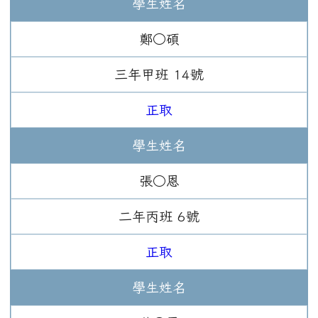
學生姓名
鄭○碩
三年
甲班
14
號
正取
學生姓名
張○恩
二年
丙班
6
號
正取
學生姓名