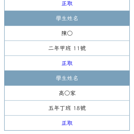
正取
學生姓名
陳○
二年
甲班
11
號
正取
學生姓名
高○家
五年
丁班
18
號
正取