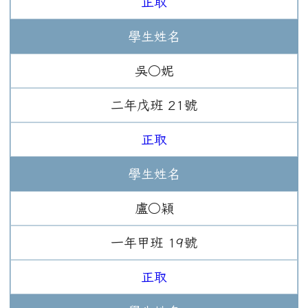
正取
學生姓名
吳○妮
二年
戊班
21
號
正取
學生姓名
盧○穎
一年
甲班
19
號
正取