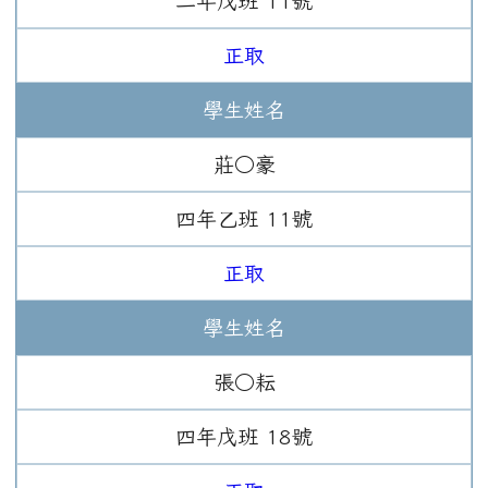
二年
戊班
11
號
正取
學生姓名
莊○豪
四年
乙班
11
號
正取
學生姓名
張○耘
四年
戊班
18
號