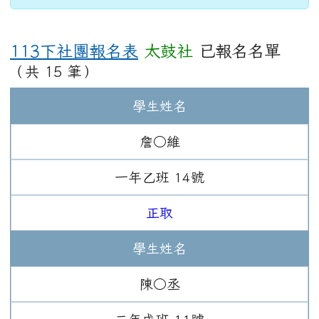
113下社團報名表
太鼓社
已報名名單
（共 15 筆）
學生姓名
詹○維
一年
乙班
14
號
正取
學生姓名
陳○丞