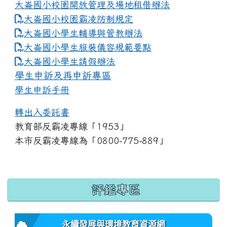
大崙國小校園開放管理及場地租借辦法
大崙國小校園霸凌防制規定
大崙國小學生輔導與管教辦法
大崙國小學生服裝儀容規範要點
link to https://www.dles.tyc.edu.tw
大崙國小學生請假辦法
學生申訴及再申訴專區
學生申訴手冊
轉出入委託書
教育部反霸凌專線「1953」
本市反霸凌專線為「0800-775-889」
:::
評鑑專區
永續發展與環境教育資源網