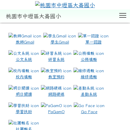
T
桃園市中壢區大崙國小
:::
教師Gmail
學生Gmail
單一認證
公文系統
研習系統
公務填報
校內填報
教室預約
維修通報
明日閱讀
網路硬碟
差勤系統
學習扶助
PaGamO
Go Face
社團報名