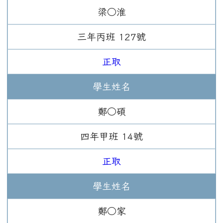
梁○淮
三年
丙班
127
號
正取
學生姓名
鄭○碩
四年
甲班
14
號
正取
學生姓名
鄭○家