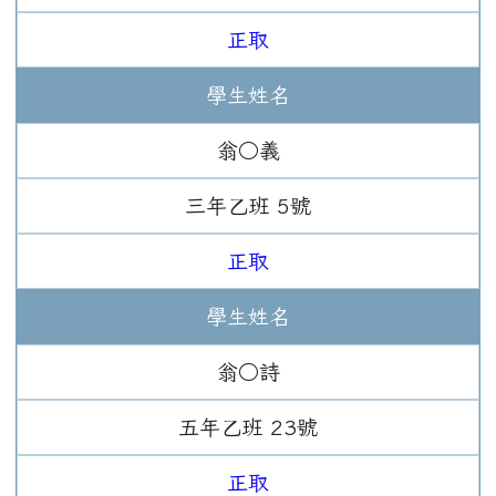
正取
學生姓名
翁○義
三年
乙班
5
號
正取
學生姓名
翁○詩
五年
乙班
23
號
正取