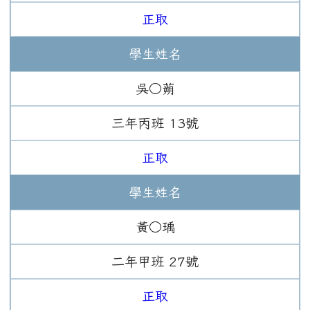
正取
學生姓名
吳○蒴
三年
丙班
13
號
正取
學生姓名
黃○瑀
二年
甲班
27
號
正取