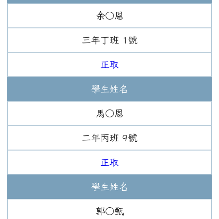
余○恩
三年
丁班
1
號
正取
學生姓名
馬○恩
二年
丙班
9
號
正取
學生姓名
郭○甄