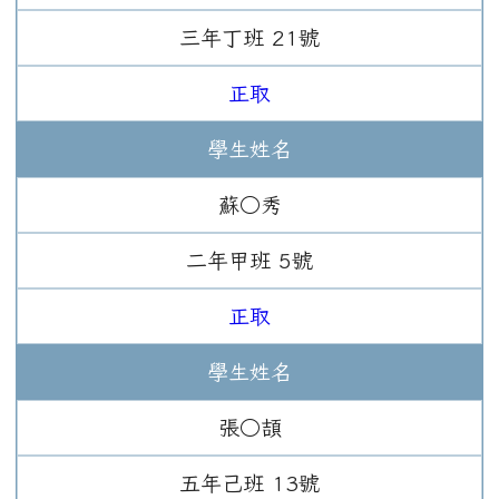
三年
丁班
21
號
正取
學生姓名
蘇○秀
二年
甲班
5
號
正取
學生姓名
張○頡
五年
己班
13
號