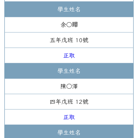
學生姓名
余○瞱
五年
戊班
10
號
正取
學生姓名
陳○澤
四年
戊班
12
號
正取
學生姓名