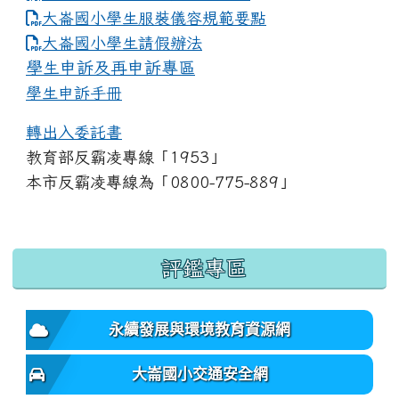
大崙國小學生服裝儀容規範要點
link to https://www.dles.tyc.edu.tw
大崙國小學生請假辦法
學生申訴及再申訴專區
學生申訴手冊
轉出入委託書
教育部反霸凌專線「1953」
本市反霸凌專線為「0800-775-889」
:::
評鑑專區
永續發展與環境教育資源網
大崙國小交通安全網