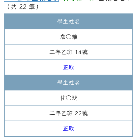
（共 22 筆）
學生姓名
詹○維
二年
乙班
14
號
正取
學生姓名
甘○彣
二年
乙班
22
號
正取