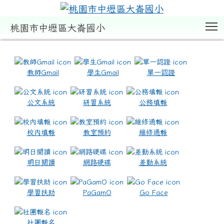
T
桃園市中壢區大崙國小
:::
教師Gmail
學生Gmail
單一認證
公文系統
研習系統
公務填報
校內填報
教室預約
維修通報
明日閱讀
網路硬碟
差勤系統
學習扶助
PaGamO
Go Face
社團報名