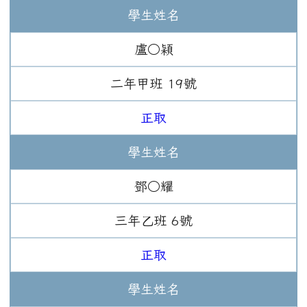
學生姓名
盧○穎
二年
甲班
19
號
正取
學生姓名
鄧○耀
三年
乙班
6
號
正取
學生姓名