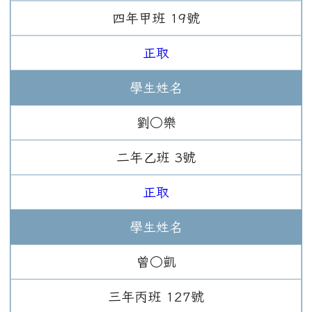
四年
甲班
19
號
正取
學生姓名
劉○樂
二年
乙班
3
號
正取
學生姓名
曾○凱
三年
丙班
127
號