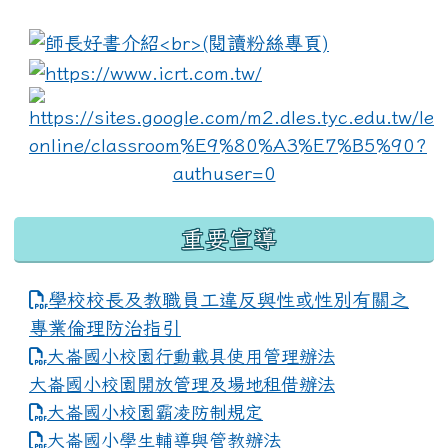
:::
link to https://www.i
lin
重要宣導
學校校長及教職員工違反與性或性別有關之
專業倫理防治指引
大崙國小校園行動載具使用管理辦法
大崙國小校園開放管理及場地租借辦法
大崙國小校園霸凌防制規定
大崙國小學生輔導與管教辦法