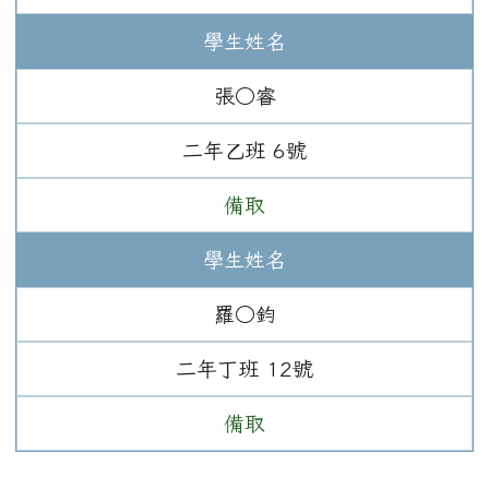
學生姓名
張○睿
二年
乙班
6
號
備取
學生姓名
羅○鈞
二年
丁班
12
號
備取