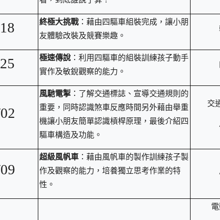
終極大挑戰
：藉由四驅車組裝完成，讓小朋
/18
友體驗改裝及競賽樂趣。
極速傳說
：利用四驅車的組裝訓練孩子動手
/25
實作及敏銳觀察的能力。
風馳電掣
：了解交通標誌、宣導交通規則的
交
重要，同時認識煞車反應時間另外藉由舉重
/02
機讓小朋友簡單認識槓桿原理，最後介紹四
驅車構造及功能。
超級風帆車
：藉由風帆車的製作訓練孩子製
/09
作及觀察的能力，培養獨立思考作業的特
性。
電