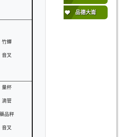
品德大崙
竹蟬
音叉
量杯
滴管
藥品秤
音叉