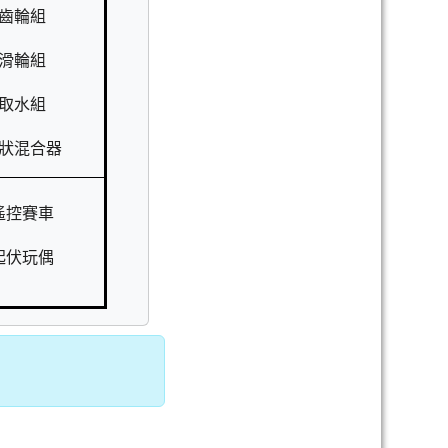
齒輪組
滑輪組
取水組
狀混合器
遙控賽車
起伏玩偶