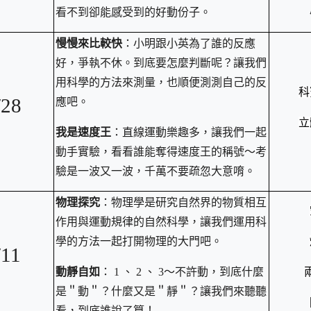
看不到卻能感受到的好動份子。
慢慢來比較快
：小明跟小英為了誰的反應
好，爭執不休。到底要怎麼判斷呢？讓我們
用科學的方法來測量，也順便測測自己的反
科
/28
應吧。
立
我是速度王
：直線運動樂趣多，讓我們一起
動手實驗，看看誰能奪得速度王的稱號～考
驗是一波又一波，千萬不要疏忽大意唷。
物理探究
：物理學是研究自然界的物質相互
作用與運動規律的自然科學，讓我們運用科
學的方法一起打開物理的大門吧。
/11
動靜自如
： 1 、 2 、 3～不許動，到底什麼
是＂動＂？什麼又是＂靜＂？讓我們來聽聽
看，到底誰說了算！