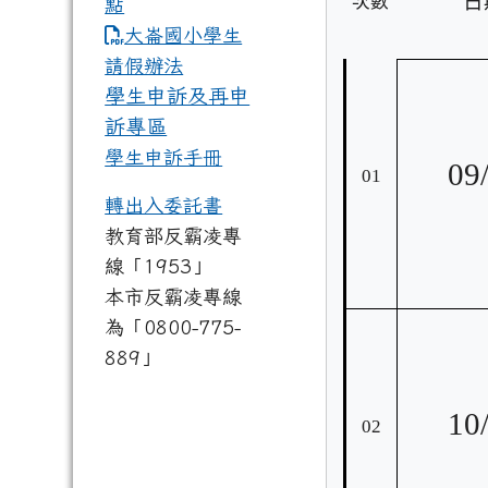
日
次數
點
link to https://www.dles.tyc.
大崙國小學生
請假辦法
學生申訴及再申
訴專區
學生申訴手冊
09
01
轉出入委託書
教育部反霸凌專
線「1953」
本市反霸凌專線
為「0800-775-
889」
10
02