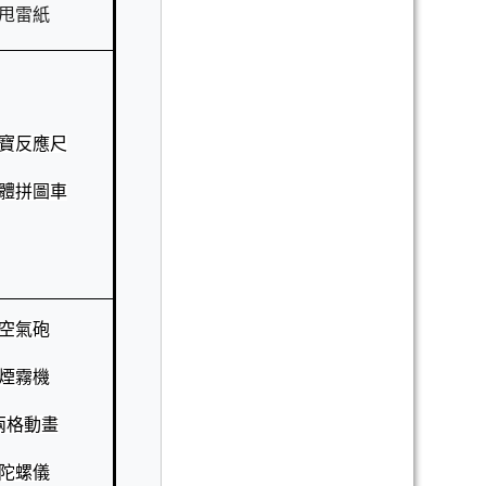
甩雷紙
寶反應尺
體拼圖車
空氣砲
煙霧機
兩格動畫
陀螺儀