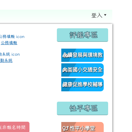
登入
:::
評鑑專區
公務填報
永續發展與環境教
差勤系統
育資源網
大崙國小交通安全
/classroom%E9%80%A3%E7%B5%90?authuser=0 \ titl
網
健康促進學校輔導
訪視平台
性平專區
在非報名時間
性平小學堂