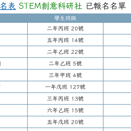
報名表
STEM創意科研社
已報名名單
名
學生班級
二年
丙班
20
號
五年
丙班
14
號
二年
乙班
22
號
翔
二年
乙班
5
號
三年
甲班
4
號
芮
一年
戊班
127
號
三年
丙班
13
號
六年
乙班
15
號
五年
戊班
20
號