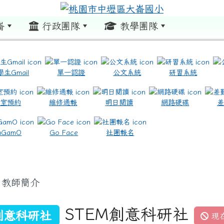
崙
行政團隊
教學團隊
:::
學生Gmail
單一認證
公文系統
研習系統
教室預約
維修通報
明日閱讀
網路硬碟
.com.tw/ \ title=https://www.icrt.com.tw/
.google.com/m2.dles.tyc.edu.tw/learning-online
aGamO
Go Face
社團報名
教師簡介
STEM創意科研社
創意科研社
現