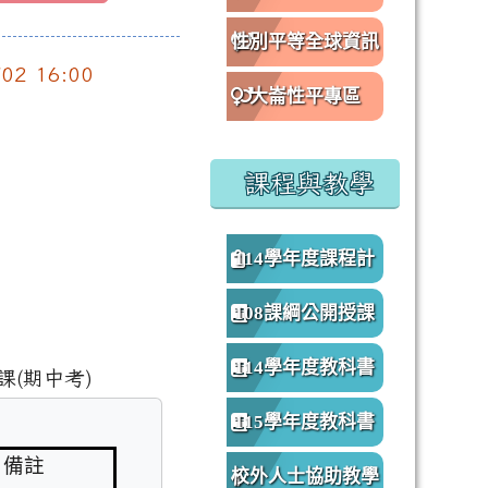
性別平等全球資訊
/02 16:00
網
大崙性平專區
課程與教學
114學年度課程計
畫
108課綱公開授課
專區
114學年度教科書
課(期中考)
版本
115學年度教科書
備註
版本
校外人士協助教學