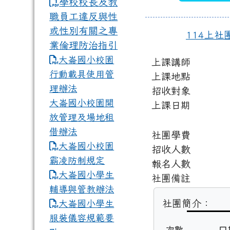
學校校長及教
職員工違反與性
或性別有關之專
114上社
業倫理防治指引
大崙國小校園
上課講師
行動載具使用管
上課地點
理辦法
招收對象
大崙國小校園開
上課日期
放管理及場地租
借辦法
社團學費
大崙國小校園
招收人數
霸凌防制規定
報名人數
大崙國小學生
社團備註
輔導與管教辦法
社團簡介：
大崙國小學生
服裝儀容規範要