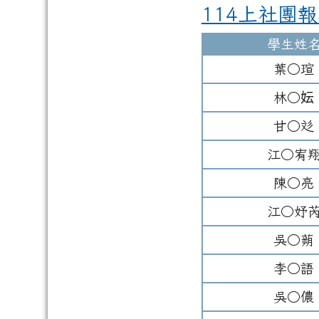
114上社團
學生姓
葉○瑄
林○妘
甘○彣
江○宥
陳○亮
江○妤
吳○蒴
李○語
吳○儂