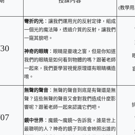
期
授課內容
(
教學用
edu.tw/uploads/tad_blocks/file/%E6%A1%83
彎折的光
：讓我們運用光的反射定律，組成
一個光的魔法陣，透過介質的反射，讓我們
一窺其貌吧。
/30
神奇的眼睛
：眼睛是靈魂之窗，但是你知道
我們的眼睛是如何看到物體的嗎？跟著老師
一起來，我們要學習視覺原理還有眼睛構造
唷。
無聲的聲音
：無聲的聲音到底是有聲還是無
聲？這些無聲的聲音又會對我們造成什麼影
響呢？跟著老師一起來認識它們吧。
/07
鏡中世界
：魔鏡～魔鏡～告訴我，誰是世上
最聰明的人？神奇的鏡子到底會映照出誰的