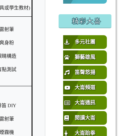
具或學生教材)
%E5%9C%92%E5%B8%82%E4%B8%AD%E5%A3%A2%E5%
或活動要點
精彩大崙
雷射筆
多元社團
爽身粉
眼睛構造
獅藝雄風
盲點測試
笛聲悠揚
大崙頻道
大崙通訊
排笛 DIY
閱讀大崙
雷射筆
煙霧機
大崙跆拳