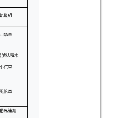
軌道組
四驅車
通號誌積木
小汽車
風帆車
動馬達組