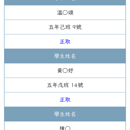
温○頌
五年
己班
9
號
正取
學生姓名
黃○妤
五年
戊班
14
號
正取
學生姓名
陳○