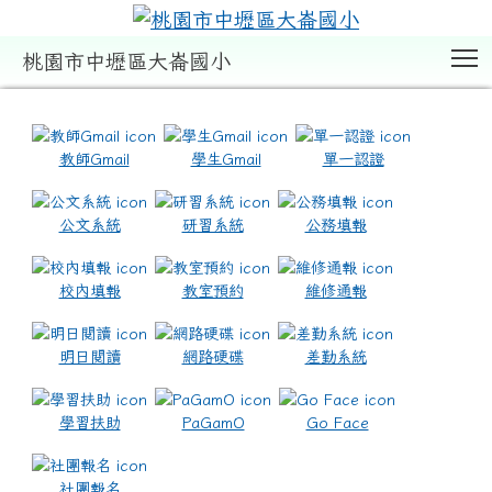
T
桃園市中壢區大崙國小
:::
教師Gmail
學生Gmail
單一認證
公文系統
研習系統
公務填報
校內填報
教室預約
維修通報
明日閱讀
網路硬碟
差勤系統
學習扶助
PaGamO
Go Face
社團報名