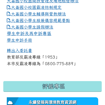
大崙國小校園開放管理及場地租借辦法
大崙國小校園霸凌防制規定
大崙國小學生輔導與管教辦法
大崙國小學生服裝儀容規範要點
link to https://www.dles.tyc.edu.tw
大崙國小學生請假辦法
學生申訴及再申訴專區
學生申訴手冊
轉出入委託書
教育部反霸凌專線「1953」
本市反霸凌專線為「0800-775-889」
:::
評鑑專區
永續發展與環境教育資源網