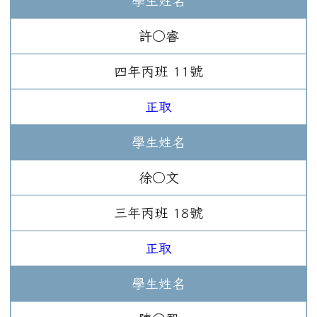
學生姓名
許○睿
四年
丙班
11
號
正取
學生姓名
徐○文
三年
丙班
18
號
正取
學生姓名