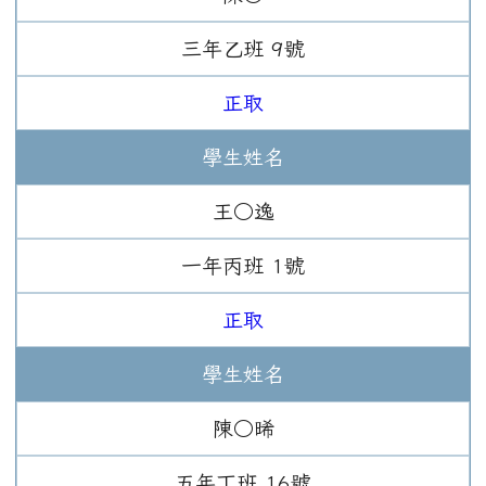
三年
乙班
9
號
正取
學生姓名
王○逸
一年
丙班
1
號
正取
學生姓名
陳○晞
五年
丁班
16
號