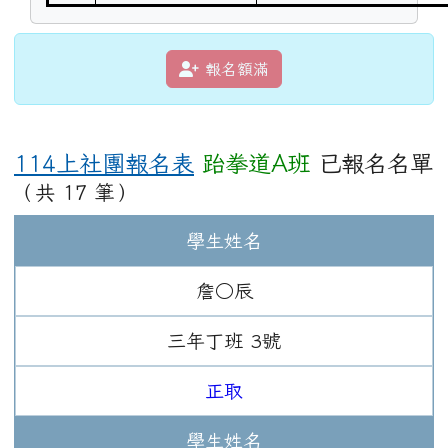
報名額滿
114上社團報名表
跆拳道A班
已報名名單
（共 17 筆）
學生姓名
詹○辰
三年
丁班
3
號
正取
學生姓名