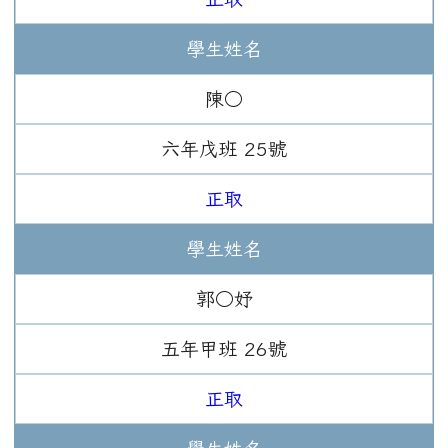
學生姓名
陳○
六年
戊班
25
號
正取
學生姓名
郭○妤
五年
甲班
26
號
正取