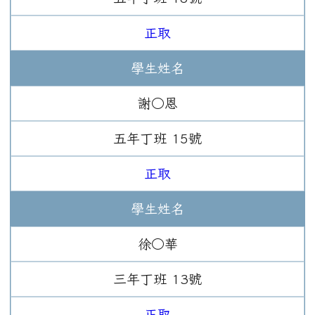
正取
學生姓名
謝○恩
五年
丁班
15
號
正取
學生姓名
徐○華
三年
丁班
13
號
正取