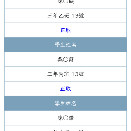
陳○熙
三年
乙班
13
號
正取
學生姓名
吳○蒴
三年
丙班
13
號
正取
學生姓名
陳○澤