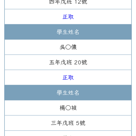
四年
戊班
12
號
正取
學生姓名
吳○儂
五年
戊班
20
號
正取
學生姓名
楊○禎
三年
戊班
5
號