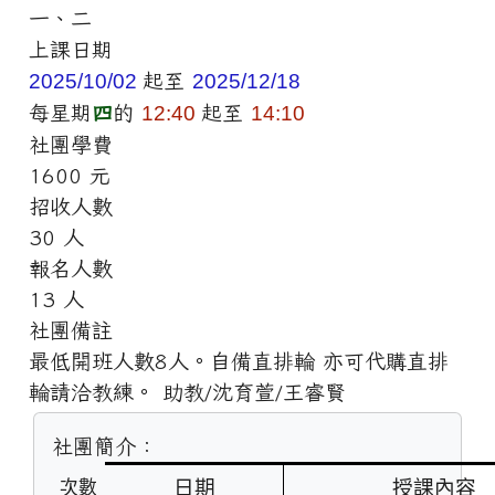
一、二
上課日期
2025/10/02
起至
2025/12/18
每星期
四
的
12:40
起至
14:10
社團學費
1600 元
招收人數
30 人
報名人數
13 人
社團備註
最低開班人數8人。自備直排輪 亦可代購直排
輪請洽教練。 助教/沈育萱/王睿賢
社團簡介：
日期
授課內容
次數