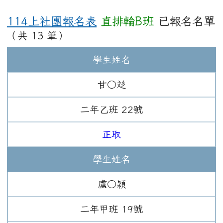
114上社團報名表
直排輪B班
已報名名單
（共 13 筆）
學生姓名
甘○彣
二年
乙班
22
號
正取
學生姓名
盧○穎
二年
甲班
19
號