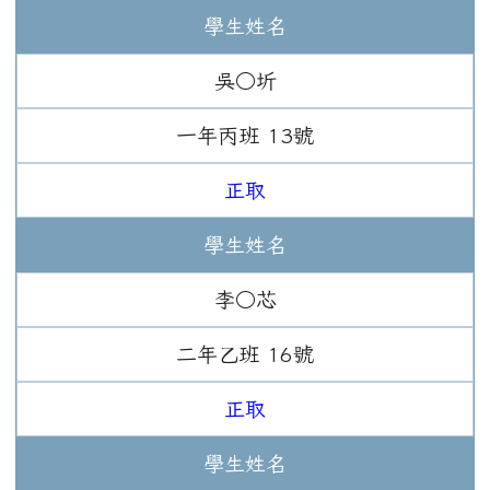
學生姓名
吳○圻
一年
丙班
13
號
正取
學生姓名
李○芯
二年
乙班
16
號
正取
學生姓名