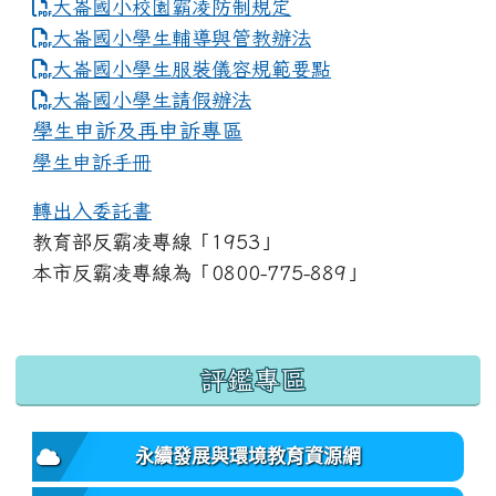
大崙國小校園霸凌防制規定
大崙國小學生輔導與管教辦法
大崙國小學生服裝儀容規範要點
link to https://www.dles.tyc.edu.tw
大崙國小學生請假辦法
學生申訴及再申訴專區
學生申訴手冊
轉出入委託書
教育部反霸凌專線「1953」
本市反霸凌專線為「0800-775-889」
:::
評鑑專區
永續發展與環境教育資源網