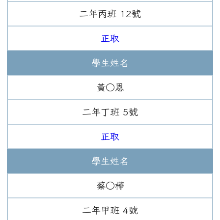
二年
丙班
12
號
正取
學生姓名
黃○恩
二年
丁班
5
號
正取
學生姓名
蔡○樺
二年
甲班
4
號