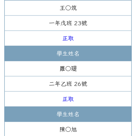
王○筑
一年
戊班
23
號
正取
學生姓名
羅○瑅
二年
乙班
26
號
正取
學生姓名
陳○旭