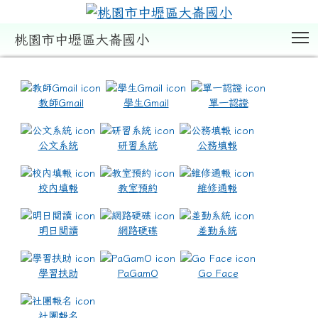
T
桃園市中壢區大崙國小
:::
教師Gmail
學生Gmail
單一認證
公文系統
研習系統
公務填報
校內填報
教室預約
維修通報
明日閱讀
網路硬碟
差勤系統
學習扶助
PaGamO
Go Face
社團報名