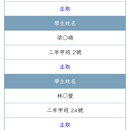
正取
學生姓名
梁○碩
二年
甲班
2
號
正取
學生姓名
林○萱
二年
甲班
24
號
正取