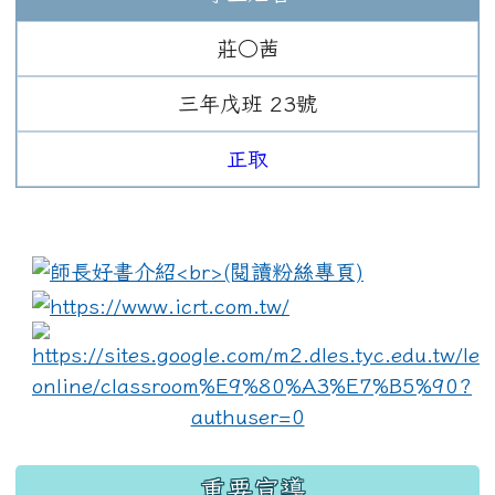
莊○茜
三年
戊班
23
號
正取
:::
link to https://www.i
lin
重要宣導