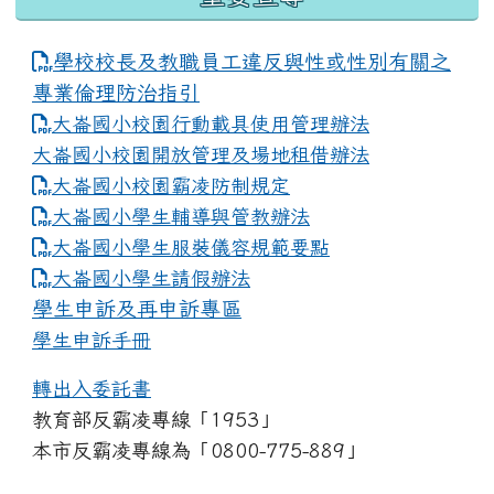
學校校長及教職員工違反與性或性別有關之
專業倫理防治指引
大崙國小校園行動載具使用管理辦法
大崙國小校園開放管理及場地租借辦法
大崙國小校園霸凌防制規定
大崙國小學生輔導與管教辦法
大崙國小學生服裝儀容規範要點
link to https://www.dles.tyc.edu.tw
大崙國小學生請假辦法
學生申訴及再申訴專區
學生申訴手冊
轉出入委託書
教育部反霸凌專線「1953」
本市反霸凌專線為「0800-775-889」