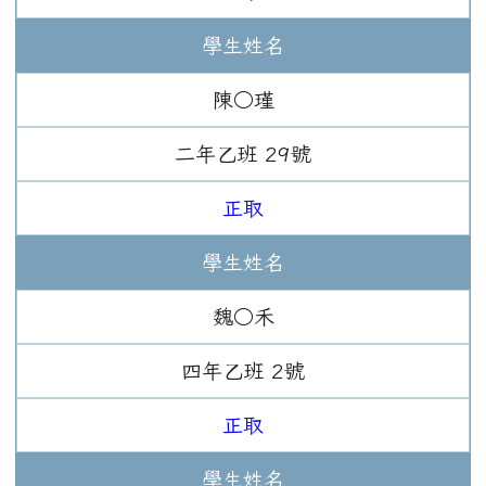
學生姓名
陳○瑾
二年
乙班
29
號
正取
學生姓名
魏○禾
四年
乙班
2
號
正取
學生姓名