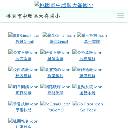
T
桃園市中壢區大崙國小
:::
教師Gmail
學生Gmail
單一認證
公文系統
研習系統
公務填報
校內填報
教室預約
維修通報
明日閱讀
網路硬碟
差勤系統
學習扶助
PaGamO
Go Face
社團報名