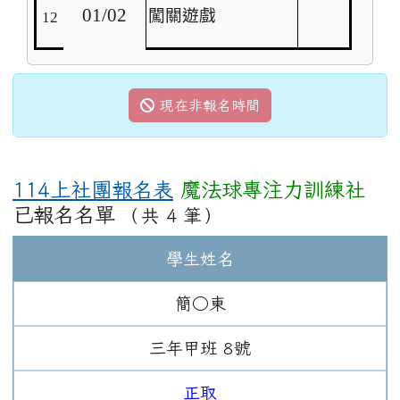
01/02
闖關遊戲
12
現在非報名時間
114上社團報名表
魔法球專注力訓練社
已報名名單
（共 4 筆）
學生姓名
簡○東
三年
甲班
8
號
正取