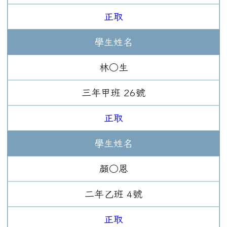
正取
學生姓名
林○生
三年
甲班
26
號
正取
學生姓名
顏○恩
二年
乙班
4
號
正取