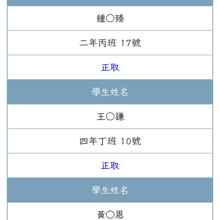
鍾○臻
二年
丙班
17
號
正取
學生姓名
王○謙
四年
丁班
10
號
正取
學生姓名
黃○恩