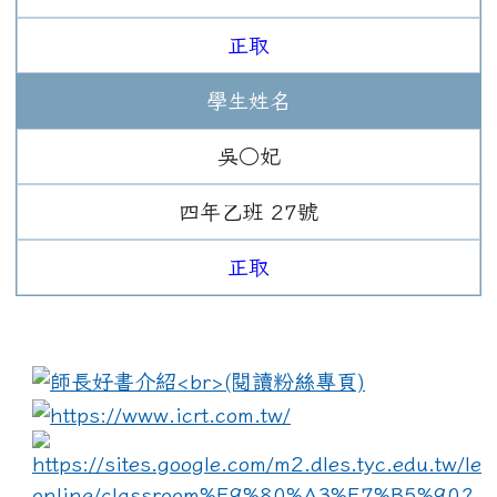
正取
學生姓名
吳○妃
四年
乙班
27
號
正取
:::
link to https://www.i
lin