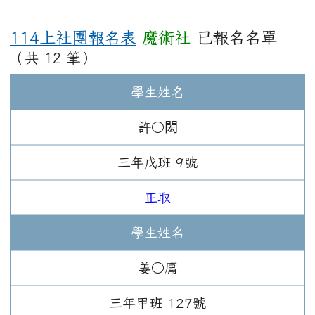
114上社團報名表
魔術社
已報名名單
（共 12 筆）
學生姓名
許○閎
三年
戊班
9
號
正取
學生姓名
姜○庸
三年
甲班
127
號