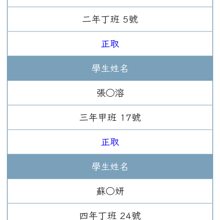
二年
丁班
5
號
正取
學生姓名
張○溶
三年
甲班
17
號
正取
學生姓名
蘇○妍
四年
丁班
24
號