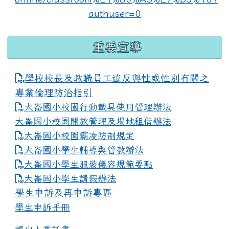
重要宣導
學校校長及教職員工違反與性或性別有關之
專業倫理防治指引
大崙國小校園行動載具使用管理辦法
大崙國小校園開放管理及場地租借辦法
大崙國小校園霸凌防制規定
大崙國小學生輔導與管教辦法
大崙國小學生服裝儀容規範要點
link to https://www.dles.tyc.edu.tw
大崙國小學生請假辦法
學生申訴及再申訴專區
學生申訴手冊