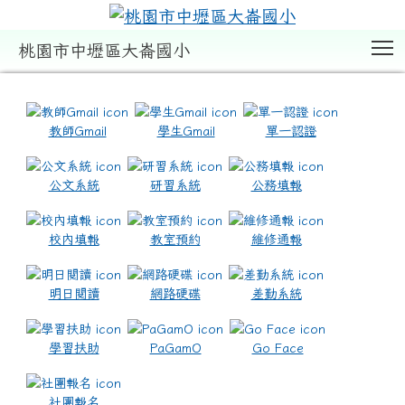
T
桃園市中壢區大崙國小
:::
教師Gmail
學生Gmail
單一認證
公文系統
研習系統
公務填報
校內填報
教室預約
維修通報
明日閱讀
網路硬碟
差勤系統
學習扶助
PaGamO
Go Face
社團報名