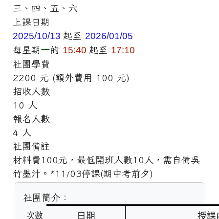
三、四、五、六
上課日期
2025/10/13
起至
2026/01/05
每星期
一
的
15:40
起至
17:10
社團學費
2200 元 (額外費用 100 元)
招收人數
10 人
報名人數
4 人
社團備註
材料費100元，最低開班人數10人，需自備吳
竹墨汁。*11/03停課(期中考前夕)
社團簡介：
日期
授課
次數