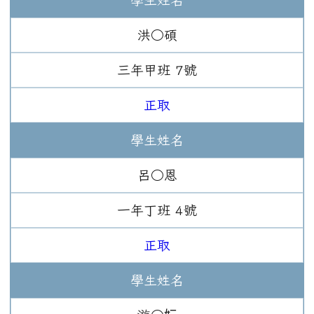
洪○碩
三年
甲班
7
號
正取
學生姓名
呂○恩
一年
丁班
4
號
正取
學生姓名