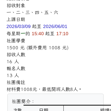
招收對象
一、二、三、四、五、六
上課日期
2026/03/09
起至
2026/06/01
每星期
一
的
15:40
起至
17:10
社團學費
1500 元 (額外費用 1008 元)
招收人數
16 人
報名人數
13 人
社團備註
材料費1008元，最低開班人數8人。
社團簡介：
日期
授課
次數