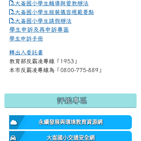
大崙國小學生輔導與管教辦法
大崙國小學生服裝儀容規範要點
link to https://www.dles.tyc.edu.tw
大崙國小學生請假辦法
學生申訴及再申訴專區
學生申訴手冊
轉出入委託書
教育部反霸凌專線「1953」
本市反霸凌專線為「0800-775-889」
:::
評鑑專區
永續發展與環境教育資源網
大崙國小交通安全網