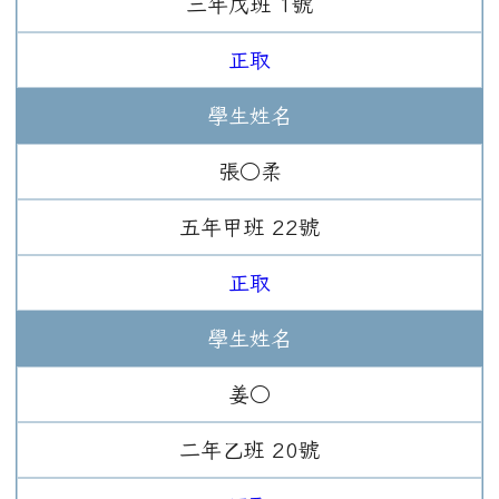
三年
戊班
1
號
正取
學生姓名
張○柔
五年
甲班
22
號
正取
學生姓名
姜○
二年
乙班
20
號