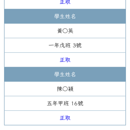
正取
學生姓名
黃○英
一年
戊班
3
號
正取
學生姓名
陳○穎
五年
甲班
16
號
正取