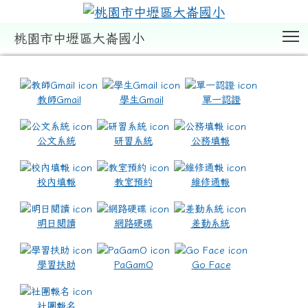
T
桃園市中壢區大崙國小
:::
教師Gmail
學生Gmail
單一認證
公文系統
研習系統
公務填報
校內填報
教室預約
維修通報
明日閱讀
網路硬碟
差勤系統
學習扶助
PaGamO
Go Face
社團報名