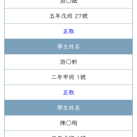
游○妘
五年
戊班
27
號
正取
學生姓名
游○軒
二年
甲班
1
號
正取
學生姓名
陳○翔