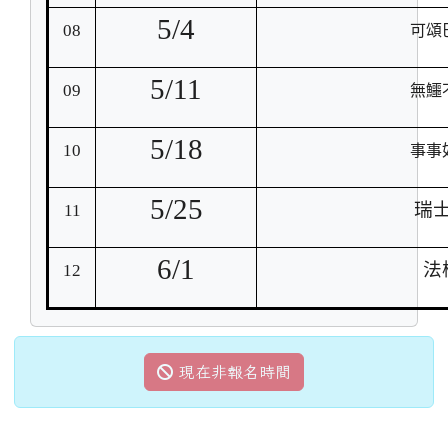
5/4
08
可頌
5/11
09
無鱷
5/18
10
事事
5/25
瑞
11
6/1
法
12
現在非報名時間