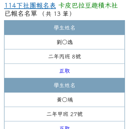
114下社團報名表
卡皮巴拉豆趣積木社
已報名名單
（共 13 筆）
學生姓名
劉○逸
二年
丙班
8
號
正取
學生姓名
黃○瑀
二年
甲班
27
號
正取