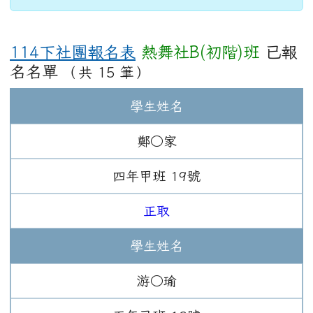
114下社團報名表
熱舞社B(初階)班
已報
名名單
（共 15 筆）
學生姓名
鄭○家
四年
甲班
19
號
正取
學生姓名
游○瑜