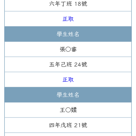
六年
丁班
18
號
正取
學生姓名
張○睿
五年
己班
24
號
正取
學生姓名
王○媃
四年
戊班
21
號