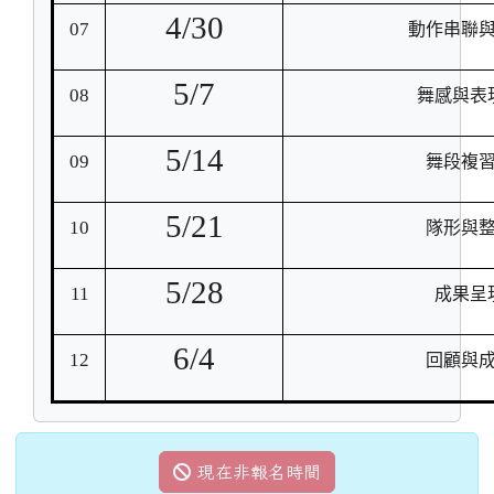
4/30
07
動作串聯
5/7
08
舞感與表
5/14
09
舞段複
5/21
10
隊形與
5/28
11
成果呈
6/4
12
回顧與
現在非報名時間