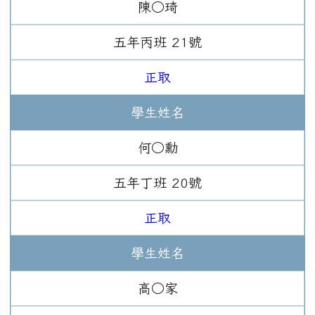
陳○琦
五年
丙班
21
號
正取
學生姓名
何○勳
五年
丁班
20
號
正取
學生姓名
高○家