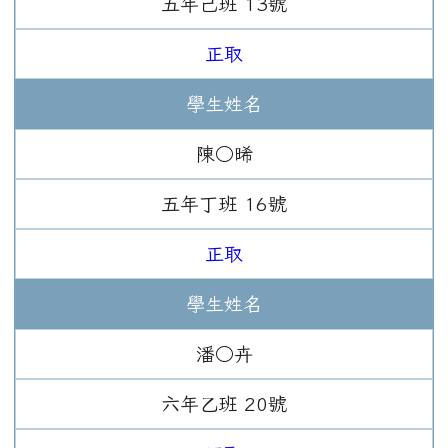
五年
己班
13
號
正取
學生姓名
陳○晞
五年
丁班
16
號
正取
學生姓名
潘○卉
六年
乙班
20
號