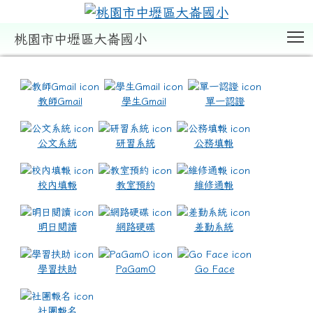
T
桃園市中壢區大崙國小
:::
教師Gmail
學生Gmail
單一認證
公文系統
研習系統
公務填報
校內填報
教室預約
維修通報
明日閱讀
網路硬碟
差勤系統
學習扶助
PaGamO
Go Face
社團報名