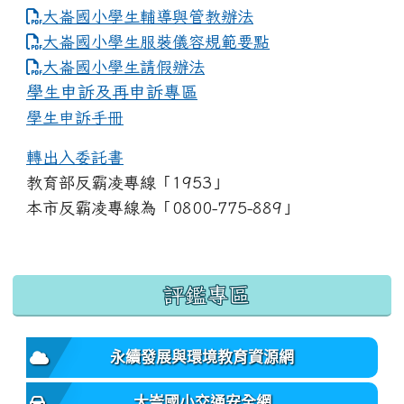
大崙國小學生輔導與管教辦法
大崙國小學生服裝儀容規範要點
link to https://www.dles.tyc.edu.tw
大崙國小學生請假辦法
學生申訴及再申訴專區
學生申訴手冊
轉出入委託書
教育部反霸凌專線「1953」
本市反霸凌專線為「0800-775-889」
:::
評鑑專區
永續發展與環境教育資源網
大崙國小交通安全網