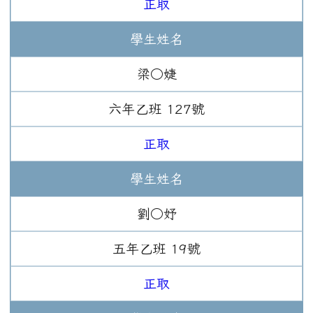
正取
學生姓名
梁○婕
六年
乙班
127
號
正取
學生姓名
劉○妤
五年
乙班
19
號
正取