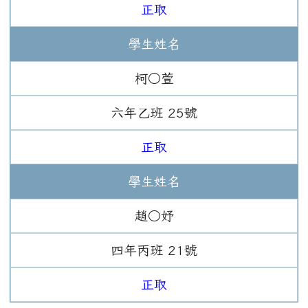
正取
學生姓名
柯○萱
六年
乙班
25
號
正取
學生姓名
趙○妤
四年
丙班
21
號
正取