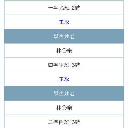
一年
乙班
2
號
正取
學生姓名
林○樂
四年
甲班
3
號
正取
學生姓名
林○樂
二年
丙班
3
號