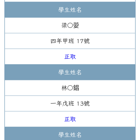
學生姓名
梁○荌
四年
甲班
17
號
正取
學生姓名
林○錩
一年
戊班
13
號
正取
學生姓名