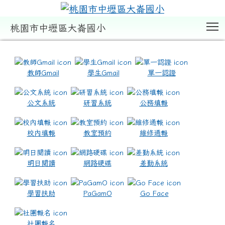
T
桃園市中壢區大崙國小
:::
教師Gmail
學生Gmail
單一認證
公文系統
研習系統
公務填報
校內填報
教室預約
維修通報
明日閱讀
網路硬碟
差勤系統
學習扶助
PaGamO
Go Face
社團報名