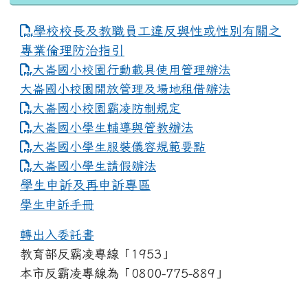
學校校長及教職員工違反與性或性別有關之
專業倫理防治指引
大崙國小校園行動載具使用管理辦法
大崙國小校園開放管理及場地租借辦法
大崙國小校園霸凌防制規定
大崙國小學生輔導與管教辦法
大崙國小學生服裝儀容規範要點
link to https://www.dles.tyc.edu.tw
大崙國小學生請假辦法
學生申訴及再申訴專區
學生申訴手冊
轉出入委託書
教育部反霸凌專線「1953」
本市反霸凌專線為「0800-775-889」