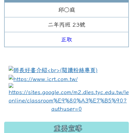
邱○庭
二年
丙班
23
號
正取
:::
link to https://www.i
lin
重要宣導