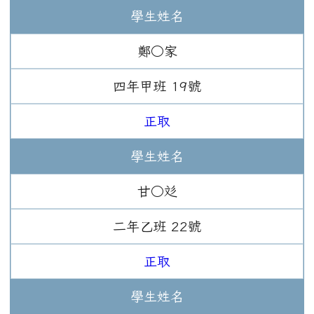
學生姓名
鄭○家
四年
甲班
19
號
正取
學生姓名
甘○彣
二年
乙班
22
號
正取
學生姓名