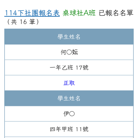
114下社團報名表
桌球社A班
已報名名單
（共 16 筆）
學生姓名
何○妘
一年
乙班
17
號
正取
學生姓名
伊○
四年
甲班
11
號