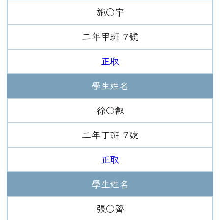
施○宇
二年
甲班
7
號
正取
學生姓名
徐○叡
二年
丁班
7
號
正取
學生姓名
張○薺