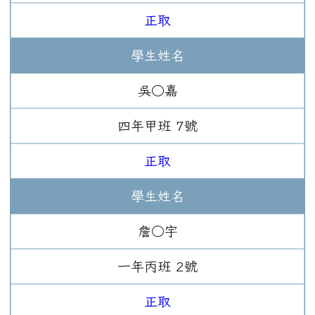
正取
學生姓名
吳○嘉
四年
甲班
7
號
正取
學生姓名
詹○宇
一年
丙班
2
號
正取