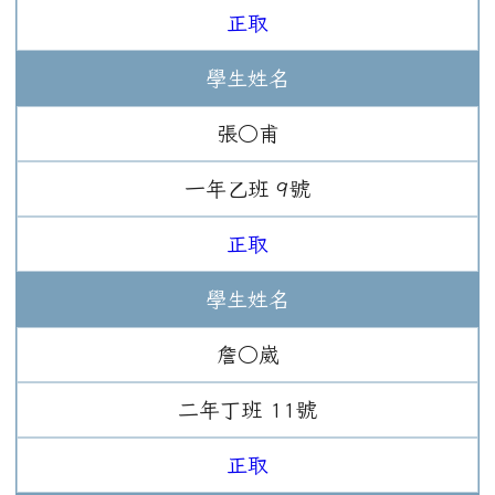
正取
學生姓名
張○甫
一年
乙班
9
號
正取
學生姓名
詹○崴
二年
丁班
11
號
正取