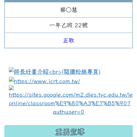
蔡○慧
一年
乙班
22
號
正取
:::
link to https://www.i
lin
重要宣導