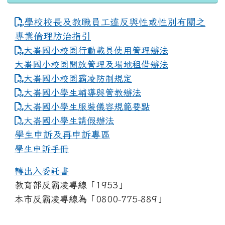
學校校長及教職員工違反與性或性別有關之
專業倫理防治指引
大崙國小校園行動載具使用管理辦法
大崙國小校園開放管理及場地租借辦法
大崙國小校園霸凌防制規定
大崙國小學生輔導與管教辦法
大崙國小學生服裝儀容規範要點
link to https://www.dles.tyc.edu.tw
大崙國小學生請假辦法
學生申訴及再申訴專區
學生申訴手冊
轉出入委託書
教育部反霸凌專線「1953」
本市反霸凌專線為「0800-775-889」