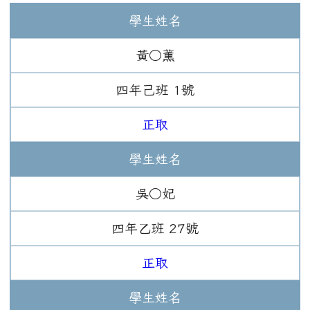
學生姓名
黃○薰
四年
己班
1
號
正取
學生姓名
吳○妃
四年
乙班
27
號
正取
學生姓名