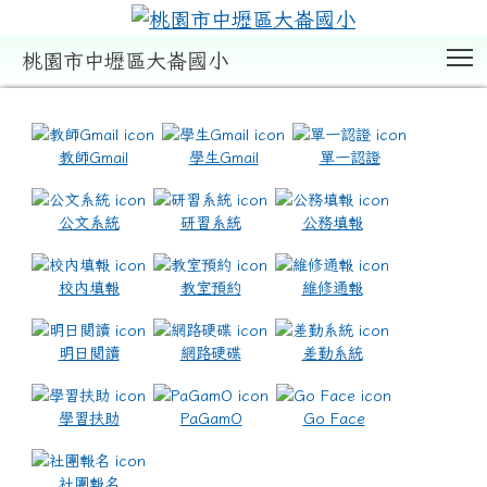
T
桃園市中壢區大崙國小
:::
教師Gmail
學生Gmail
單一認證
公文系統
研習系統
公務填報
校內填報
教室預約
維修通報
明日閱讀
網路硬碟
差勤系統
學習扶助
PaGamO
Go Face
社團報名