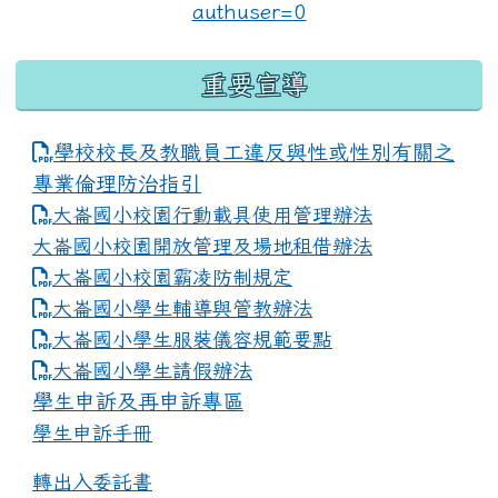
重要宣導
學校校長及教職員工違反與性或性別有關之
專業倫理防治指引
大崙國小校園行動載具使用管理辦法
大崙國小校園開放管理及場地租借辦法
大崙國小校園霸凌防制規定
大崙國小學生輔導與管教辦法
大崙國小學生服裝儀容規範要點
link to https://www.dles.tyc.edu.tw
大崙國小學生請假辦法
學生申訴及再申訴專區
學生申訴手冊
轉出入委託書