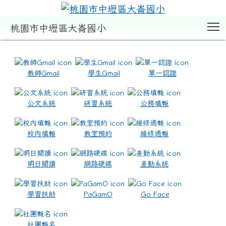
T
桃園市中壢區大崙國小
:::
教師Gmail
學生Gmail
單一認證
公文系統
研習系統
公務填報
校內填報
教室預約
維修通報
明日閱讀
網路硬碟
差勤系統
學習扶助
PaGamO
Go Face
社團報名