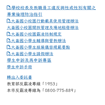
學校校長及教職員工違反與性或性別有關之
專業倫理防治指引
大崙國小校園行動載具使用管理辦法
大崙國小校園開放管理及場地租借辦法
大崙國小校園霸凌防制規定
大崙國小學生輔導與管教辦法
大崙國小學生服裝儀容規範要點
link to https://www.dles.tyc.edu.tw
大崙國小學生請假辦法
學生申訴及再申訴專區
學生申訴手冊
轉出入委託書
教育部反霸凌專線「1953」
本市反霸凌專線為「0800-775-889」