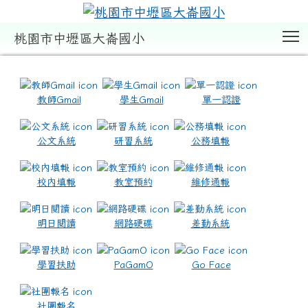
T
桃園市中壢區大崙國小
:::
教師Gmail
學生Gmail
單一認證
公文系統
研習系統
公務填報
校內填報
教室預約
維修通報
明日閱讀
網路硬碟
差勤系統
學習扶助
PaGamO
Go Face
社團報名