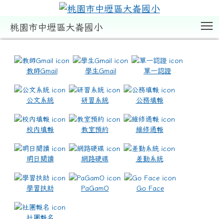
T
桃園市中壢區大崙國小
:::
教師Gmail
學生Gmail
單一認證
公文系統
研習系統
公務填報
校內填報
教室預約
維修通報
明日閱讀
網路硬碟
差勤系統
學習扶助
PaGamO
Go Face
社團報名