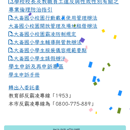
學校校長及教職員工違反與性或性別有關之
專業倫理防治指引
大崙國小校園行動載具使用管理辦法
大崙國小校園開放管理及場地租借辦法
大崙國小校園霸凌防制規定
大崙國小學生輔導與管教辦法
大崙國小學生服裝儀容規範要點
link to https://www.dles.tyc.edu.tw
大崙國小學生請假辦法
學生申訴及再申訴專區
學生申訴手冊
轉出入委託書
教育部反霸凌專線「1953」
本市反霸凌專線為「0800-775-889」
:::