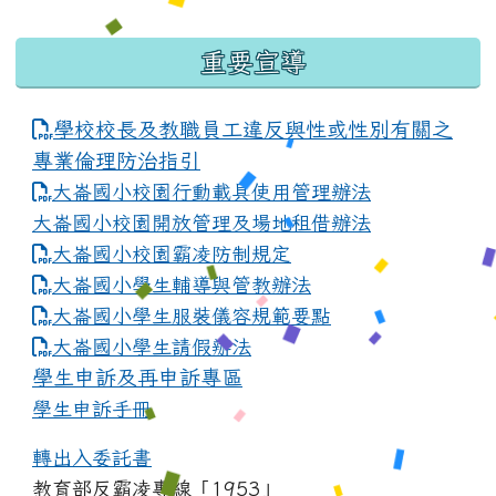
重要宣導
學校校長及教職員工違反與性或性別有關之
專業倫理防治指引
大崙國小校園行動載具使用管理辦法
大崙國小校園開放管理及場地租借辦法
大崙國小校園霸凌防制規定
大崙國小學生輔導與管教辦法
大崙國小學生服裝儀容規範要點
link to https://www.dles.tyc.edu.tw
大崙國小學生請假辦法
學生申訴及再申訴專區
學生申訴手冊
轉出入委託書
教育部反霸凌專線「1953」