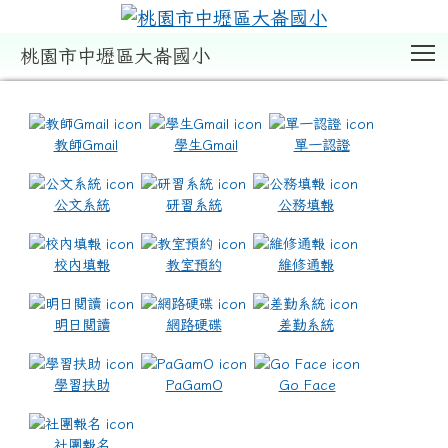
T
桃園市中壢區大崙國小
:::
教師Gmail
學生Gmail
單一認證
公文系統
研習系統
公務填報
校內填報
教室預約
維修通報
明日閱讀
網路硬碟
差勤系統
學習扶助
PaGamO
Go Face
社團報名