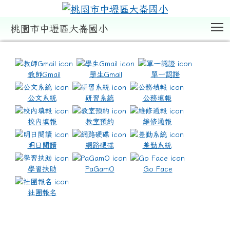
T
桃園市中壢區大崙國小
:::
教師Gmail
學生Gmail
單一認證
公文系統
研習系統
公務填報
校內填報
教室預約
維修通報
明日閱讀
網路硬碟
差勤系統
學習扶助
PaGamO
Go Face
社團報名