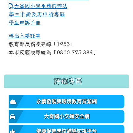
link to https://www.dles.tyc.edu.tw
大崙國小學生請假辦法
學生申訴及再申訴專區
學生申訴手冊
轉出入委託書
教育部反霸凌專線「1953」
本市反霸凌專線為「0800-775-889」
:::
評鑑專區
永續發展與環境教育資源網
大崙國小交通安全網
健康促進學校輔導訪視平台