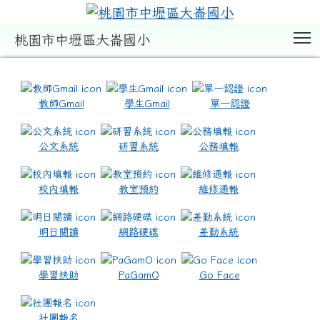
T
桃園市中壢區大崙國小
:::
教師Gmail
學生Gmail
單一認證
公文系統
研習系統
公務填報
校內填報
教室預約
維修通報
明日閱讀
網路硬碟
差勤系統
學習扶助
PaGamO
Go Face
社團報名