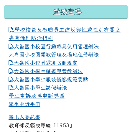
重要宣導
學校校長及教職員工違反與性或性別有關之
專業倫理防治指引
大崙國小校園行動載具使用管理辦法
大崙國小校園開放管理及場地租借辦法
大崙國小校園霸凌防制規定
大崙國小學生輔導與管教辦法
大崙國小學生服裝儀容規範要點
link to https://www.dles.tyc.edu.tw
大崙國小學生請假辦法
學生申訴及再申訴專區
學生申訴手冊
轉出入委託書
教育部反霸凌專線「1953」