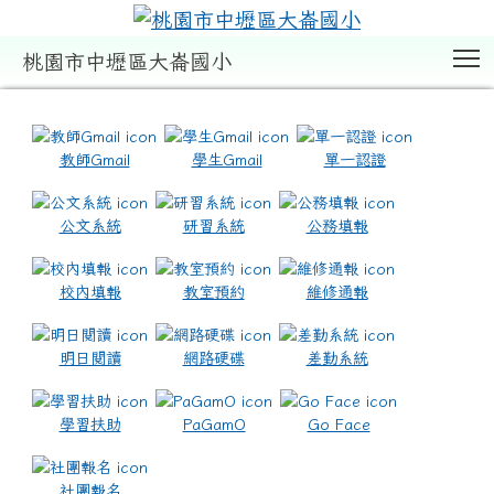
T
桃園市中壢區大崙國小
:::
教師Gmail
學生Gmail
單一認證
公文系統
研習系統
公務填報
校內填報
教室預約
維修通報
明日閱讀
網路硬碟
差勤系統
學習扶助
PaGamO
Go Face
社團報名