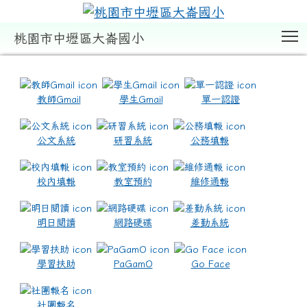
T
桃園市中壢區大崙國小
:::
教師Gmail
學生Gmail
單一認證
公文系統
研習系統
公務填報
校內填報
教室預約
維修通報
明日閱讀
網路硬碟
差勤系統
學習扶助
PaGamO
Go Face
社團報名