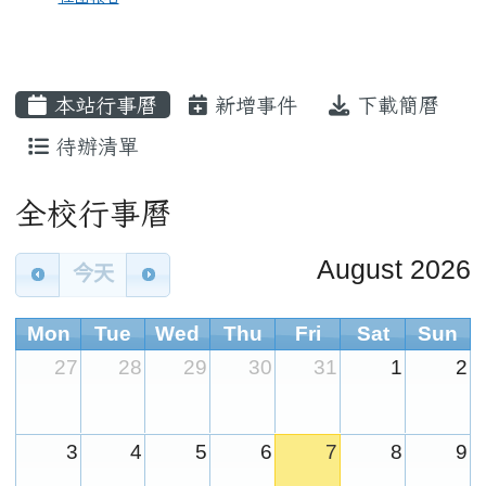
本站行事曆
新增事件
下載簡曆
待辦清單
Calendar
全校行事曆
August 2026
今天
Mon
Tue
Wed
Thu
Fri
Sat
Sun
27
28
29
30
31
1
2
3
4
5
6
7
8
9