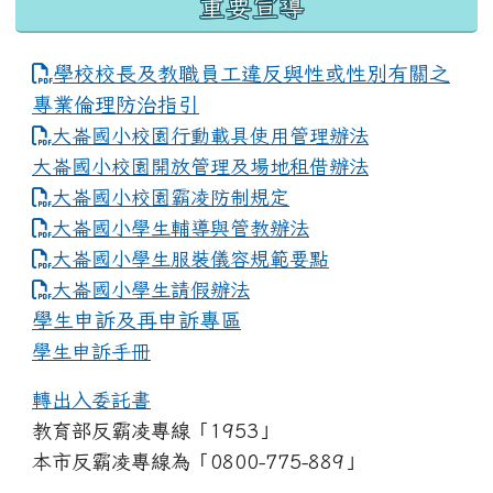
重要宣導
學校校長及教職員工違反與性或性別有關之
專業倫理防治指引
大崙國小校園行動載具使用管理辦法
大崙國小校園開放管理及場地租借辦法
大崙國小校園霸凌防制規定
大崙國小學生輔導與管教辦法
大崙國小學生服裝儀容規範要點
link to https://www.dles.tyc.edu.tw
大崙國小學生請假辦法
學生申訴及再申訴專區
學生申訴手冊
轉出入委託書
教育部反霸凌專線「1953」
本市反霸凌專線為「0800-775-889」