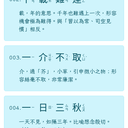
ㄞ
ㄢ
ㄥ
ㄢ
載，年的意思。千年也難遇上一次，形容
機會極為難得。與「習以為常、司空見
慣」相反。
一
介
不
取
ㄐ
ㄅ
ㄑ
003.
ㄧ
ㄧ
ˋ
ˋ
ˇ
ㄨ
ㄩ
ㄝ
介，通「芥」，小草，引申微小之物；形
容絲毫不取，非常廉潔。
一
日
三
秋
ㄑ
ㄙ
004.
ㄧ
ㄖ
ˋ
ㄧ
ㄢ
ㄡ
一天不見，如隔三年。比喻想念殷切。