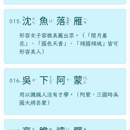
沈
魚
落
雁
ㄌ
ㄔ
ㄧ
015.
ㄩ
ˊ
ˊ
ㄨ
ˋ
ˋ
ㄣ
ㄢ
ㄛ
形容女子容貌美麗出眾。（「閉月羞
花」、「國色天香」、「傾國傾城」皆可
形容美人）
吳
下
阿
蒙
ㄒ
ㄇ
016.
ㄨ
ㄚ
ˊ
ㄧ
ˋ
ˋ
ˊ
ㄥ
ㄚ
用以譏諷人沒有才學。（阿蒙，三國時吳
國大將呂蒙）
ㄍ
ㄓ
ㄩ
ㄓ