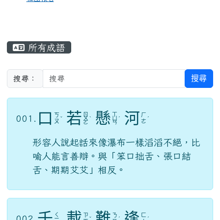
所有成語
搜尋
搜尋：
口
若
懸
河
ㄖ
ㄒ
ㄎ
ㄏ
001.
ˇ
ㄨ
ˋ
ㄩ
ˊ
ˊ
ㄡ
ㄜ
ㄛ
ㄢ
形容人說起話來像瀑布一樣滔滔不絕，比
喻人能言善辯。與「笨口拙舌、張口結
舌、期期艾艾」相反。
千
載
難
逢
ㄑ
ㄗ
ㄋ
ㄈ
002.
ㄧ
ˇ
ˊ
ˊ