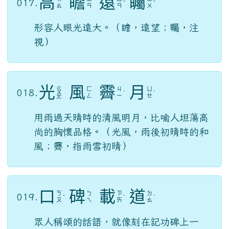
高
瞻
遠
矚
017.
ˇ
ˇ
ㄠ
ㄢ
ㄢ
ㄨ
形容人眼光遠大。（瞻，遠望；矚，注
視）
光
風
霽
月
ㄍ
ㄈ
ㄐ
ㄩ
018.
ㄨ
ˋ
ˋ
ㄥ
ㄧ
ㄝ
ㄤ
用雨過天晴時的清風明月，比喻人坦蕩高
尚的胸懷品格。（光風，雨後初晴時的和
風；霽，指雨雪初晴）
口
碑
載
道
ㄎ
ㄅ
ㄗ
ㄉ
019.
ˇ
ˋ
ˋ
ㄡ
ㄟ
ㄞ
ㄠ
眾人稱頌的話語，就像刻在記功碑上一