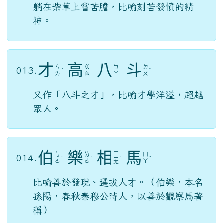
躺在柴草上嘗苦膽，比喻刻苦發憤的精
神。
才
高
八
斗
ㄘ
ㄍ
ㄅ
ㄉ
013.
ˊ
ˇ
ㄞ
ㄠ
ㄚ
ㄡ
又作「八斗之才」，比喻才學洋溢，超越
眾人。
伯
樂
相
馬
ㄒ
ㄅ
ㄌ
ㄇ
014.
ˊ
ˋ
ㄧ
ˋ
ˇ
ㄛ
ㄜ
ㄚ
ㄤ
比喻善於發現、選拔人才。（伯樂，本名
孫陽，春秋秦穆公時人，以善於觀察馬著
稱）