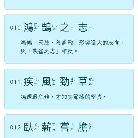
鴻
鵠
之
志
ㄏ
ㄏ
010.
ㄓ
ㄓ
ㄨ
ˊ
ˊ
ˋ
ㄨ
ㄥ
鴻鵠，天鵝，善高飛；形容遠大的志向，
與「燕雀之志」相反。
疾
風
勁
草
ㄐ
ㄐ
ㄈ
ㄘ
011.
ˊ
ㄧ
ˋ
ˇ
ㄧ
ㄥ
ㄠ
ㄥ
喻遭遇危難，才知其節操的堅貞。
臥
薪
嘗
膽
ㄒ
ㄨ
ㄔ
ㄉ
012.
ˋ
ㄧ
ˊ
ˇ
ㄛ
ㄤ
ㄢ
ㄣ