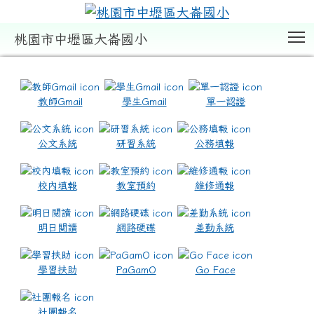
T
桃園市中壢區大崙國小
:::
教師Gmail
學生Gmail
單一認證
公文系統
研習系統
公務填報
校內填報
教室預約
維修通報
明日閱讀
網路硬碟
差勤系統
學習扶助
PaGamO
Go Face
社團報名