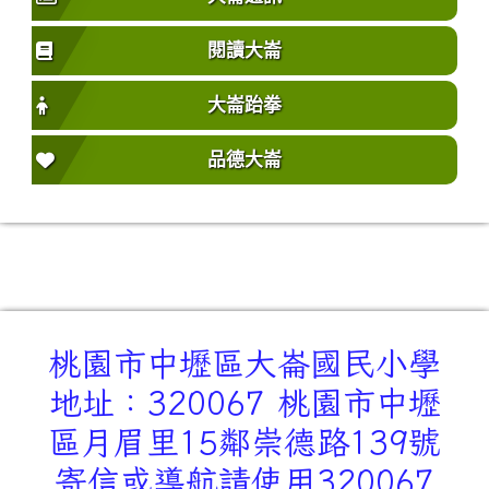
閱讀大崙
大崙跆拳
品德大崙
桃園市中壢區大崙國民小學
地址：320067 桃園市中壢
區月眉里15鄰崇德路139號
寄信或導航請使用320067