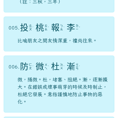
（註：三秋，三年）
投
桃
報
李
ㄊ
ㄊ
ㄅ
ㄌ
005.
ˊ
ˊ
ˋ
ˇ
ㄡ
ㄠ
ㄠ
ㄧ
比喻朋友之間友情深重，禮尚往來。
防
微
杜
漸
ㄐ
ㄈ
ㄨ
ㄉ
006.
ˊ
ˊ
ˋ
ㄧ
ˋ
ㄤ
ㄟ
ㄨ
ㄢ
微，隱微。杜，堵塞、阻絕。漸，逐漸擴
大。在錯誤或壞事萌芽的時候及時制止，
杜絕它發展。意指謹慎地防止事物的惡
化。