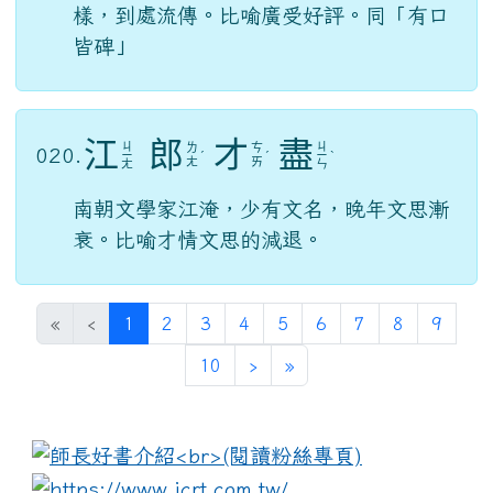
樣，到處流傳。比喻廣受好評。同「有口
皆碑」
江
郎
才
盡
ㄐ
ㄐ
ㄌ
ㄘ
020.
ㄧ
ˊ
ˊ
ㄧ
ˋ
ㄤ
ㄞ
ㄤ
ㄣ
南朝文學家江淹，少有文名，晚年文思漸
衰。比喻才情文思的減退。
(current)
«
‹
1
2
3
4
5
6
7
8
9
10
›
»
:::
link to https://www.i