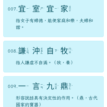
宜
室
宜
家
ㄐ
007.
ㄧ
ㄕ
ㄧ
ˊ
ˋ
ˊ
ㄧ
ㄚ
指女子有婦德，能使家庭和樂，夫婦和
諧。
謙
沖
自
牧
ㄑ
ㄔ
ㄇ
008.
ㄗ
ㄧ
ㄨ
ˋ
ˋ
ㄨ
ㄢ
ㄥ
指人謙虛不自滿。（牧，養）
一
言
九
鼎
ㄐ
ㄉ
ㄧ
009.
ㄧ
ˊ
ㄧ
ˇ
ㄧ
ˇ
ㄢ
ㄡ
ㄥ
形容說話具有決定性的作用。（鼎，古代
國家的寶器）