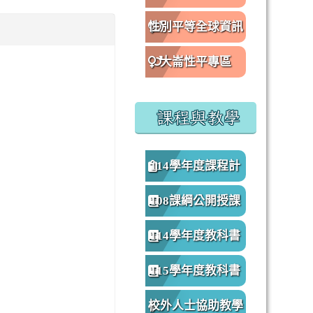
性別平等全球資訊
網
大崙性平專區
課程與教學
：
114學年度課程計
畫
108課綱公開授課
專區
114學年度教科書
版本
115學年度教科書
版本
校外人士協助教學