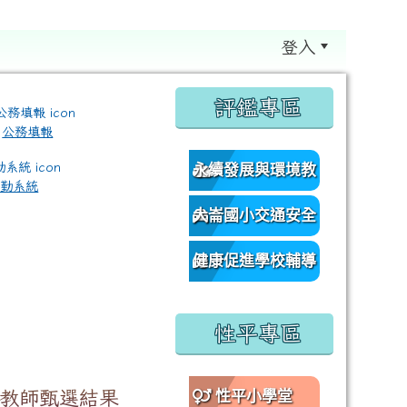
登入
:::
評鑑專區
公務填報
永續發展與環境教
差勤系統
育資源網
大崙國小交通安全
/classroom%E9%80%A3%E7%B5%90?authuser=0 \ titl
網
健康促進學校輔導
訪視平台
性平專區
理教師甄選結果
性平小學堂