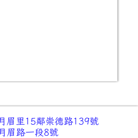
月眉里15鄰崇德路139號
里月眉路一段8號