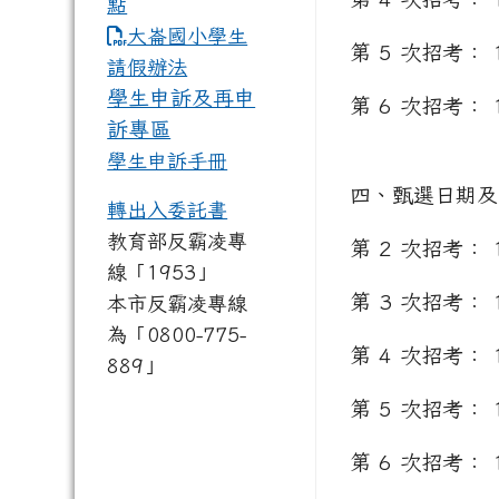
點
link to https://www.dles.tyc.
大崙國小學生
第 5 次招考： 1
請假辦法
學生申訴及再申
第 6 次招考： 1
訴專區
學生申訴手冊
四、甄選日期及
轉出入委託書
教育部反霸凌專
第 2 次招考： 
線「1953」
第 3 次招考： 
本市反霸凌專線
為「0800-775-
第 4 次招考： 
889」
第 5 次招考： 
第 6 次招考： 