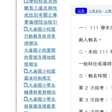
學校校長及教
職員工違反與性
公告
人事主任
-
人事
或性別有關之專
業倫理防治指引
一、 111 學
大崙國小校園
行動載具使用管
無人報名。
理辦法
大崙國小校園開
二、本校 111
放管理及場地租
一般科任或導師 
借辦法
大崙國小校園
三、報名時間：
霸凌防制規定
大崙國小學生
第 2 次招考： 1
輔導與管教辦法
大崙國小學生
第 3 次招考： 1
服裝儀容規範要
第 4 次招考： 1