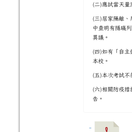
(二)應試當天量
(三)居家隔離
中查明有隱瞞列
異議。
(四)如有「自
本校。
(五)本次考試
(六)相關防疫
告。