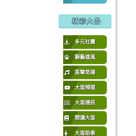
%E5%9C%92%E5%B8%82%E4%B8%AD%E5%A3%A2%E5%
或活動要點
精彩大崙
多元社團
獅藝雄風
笛聲悠揚
大崙頻道
大崙通訊
閱讀大崙
大崙跆拳