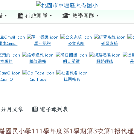
崙
行政團隊
教學團隊
:::
學生Gmail
單一認證
公文系統
研習系統
教室預約
維修通報
明日閱讀
網路硬碟
.com.tw/ \ title=https://www.icrt.com.tw/
.google.com/m2.dles.tyc.edu.tw/learning-online
aGamO
Go Face
社團報名
分月文章
電子報列表
崙國民小學111學年度第1學期第3次第1招代