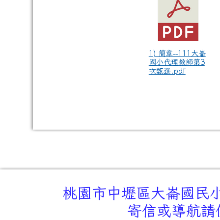
1) 簡章--111大崙
國小代理教師第3
次甄選.pdf
桃園市中壢區大崙國民小學
寄信或導航請使