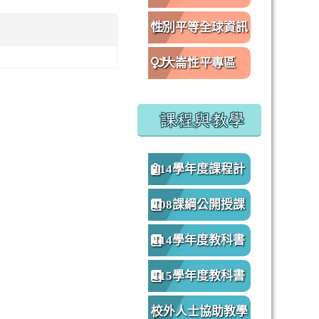
性別平等全球資訊
網
大崙性平專區
課程與教學
114學年度課程計
畫
108課綱公開授課
專區
114學年度教科書
版本
115學年度教科書
版本
校外人士協助教學