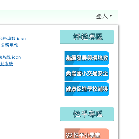
登入
:::
評鑑專區
公務填報
永續發展與環境教
差勤系統
育資源網
大崙國小交通安全
/classroom%E9%80%A3%E7%B5%90?authuser=0 \ titl
網
健康促進學校輔導
訪視平台
性平專區
性平小學堂