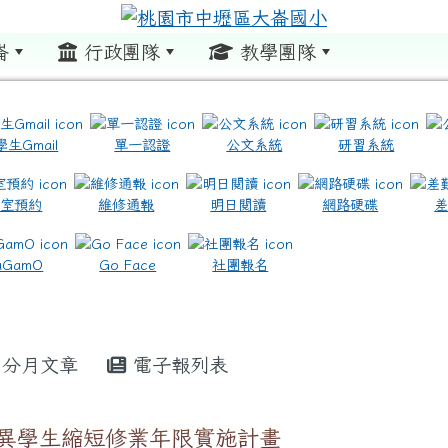
崙
行政團隊
教學團隊
:::
學生Gmail
單一認證
公文系統
研習系統
教室預約
維修通報
明日閱讀
網路硬碟
.com.tw/ \ title=https://www.icrt.com.tw/
.google.com/m2.dles.tyc.edu.tw/learning-online
aGamO
Go Face
社團報名
分月文章
電子報列表
異學生縮短修業年限實施計畫