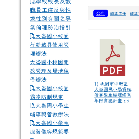
學校校長及教
職員工違反與性
公告
輔導主任
-
輔導
或性別有關之專
業倫理防治指引
大崙國小校園
行動載具使用管
理辦法
大崙國小校園開
放管理及場地租
借辦法
1) 桃園市中壢區
大崙國小校園
大崙國民小學資賦
優異學生縮短修業
霸凌防制規定
年限實施計畫.pdf
大崙國小學生
輔導與管教辦法
大崙國小學生
服裝儀容規範要