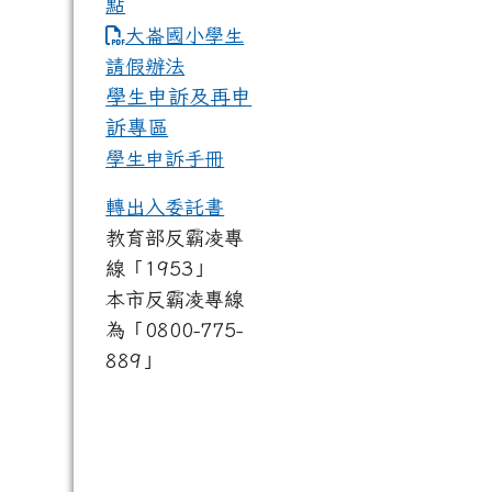
點
link to https://www.dles.tyc.
大崙國小學生
請假辦法
學生申訴及再申
訴專區
學生申訴手冊
轉出入委託書
教育部反霸凌專
線「1953」
本市反霸凌專線
為「0800-775-
889」