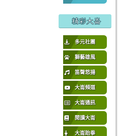
%E5%9C%92%E5%B8%82%E4%B8%AD%E5%A3%A2%E5%
或活動要點
精彩大崙
多元社團
獅藝雄風
笛聲悠揚
大崙頻道
大崙通訊
閱讀大崙
大崙跆拳