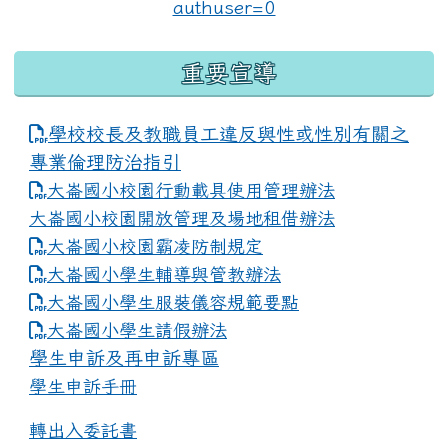
重要宣導
學校校長及教職員工違反與性或性別有關之
專業倫理防治指引
大崙國小校園行動載具使用管理辦法
大崙國小校園開放管理及場地租借辦法
大崙國小校園霸凌防制規定
大崙國小學生輔導與管教辦法
大崙國小學生服裝儀容規範要點
link to https://www.dles.tyc.edu.tw
大崙國小學生請假辦法
學生申訴及再申訴專區
學生申訴手冊
轉出入委託書