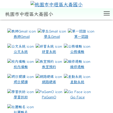
T
桃園市中壢區大崙國小
:::
教師Gmail
學生Gmail
單一認證
公文系統
研習系統
公務填報
校內填報
教室預約
維修通報
明日閱讀
網路硬碟
差勤系統
學習扶助
PaGamO
Go Face
社團報名