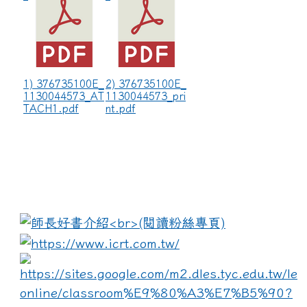
1) 376735100E_
2) 376735100E_
1130044573_AT
1130044573_pri
TACH1.pdf
nt.pdf
:::
link to https://www.i
lin