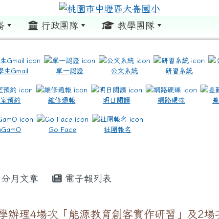
崙
行政團隊
教學團隊
:::
學生Gmail
單一認證
公文系統
研習系統
教室預約
維修通報
明日閱讀
網路硬碟
.com.tw/ \ title=https://www.icrt.com.tw/
.google.com/m2.dles.tyc.edu.tw/learning-online
aGamO
Go Face
社團報名
分月文章
電子報列表
學辦理4場次「能源教育創客實作研習」及2場