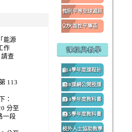
性別平等全球資訊
網
大崙性平專區
「能源
工作
課程與教學
，請查
114學年度課程計
 113
畫
108課綱公開授課
專區
下：
114學年度教科書
20 分至
版本
115學年度教科書
路一段
版本
校外人士協助教學