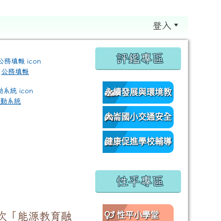
登入
:::
評鑑專區
公務填報
永續發展與環境教
差勤系統
育資源網
大崙國小交通安全
/classroom%E9%80%A3%E7%B5%90?authuser=0 \ titl
網
健康促進學校輔導
訪視平台
性平專區
次「能源教育融
性平小學堂