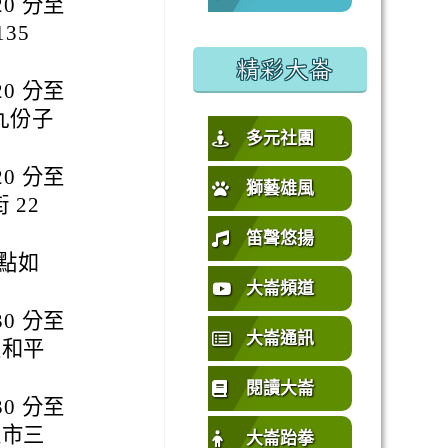
20 分至
%E5%9C%92%E5%B8%82%E4%B8%AD%E5%A3%A2%E5%
35
或活動要點
精彩大崙
20 分至
九份子
多元社團
20 分至
獅藝雄風
 22
笛聲悠揚
點如
大崙頻道
30 分至
大崙通訊
區和平
閱讀大崙
30 分至
雄市三
大崙跆拳