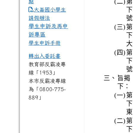
(二)
第
點
link to https://www.dles.tyc.
下
大崙國小學生
號
請假辦法
學生申訴及再申
(三)
第
訴專區
下
學生申訴手冊
大
(四)
第
轉出入委託書
下
教育部反霸凌專
號
線「1953」
三、
旨揭
本市反霸凌專線
下：
為「0800-775-
(一)
第
889」
下
東
(二)
第
下