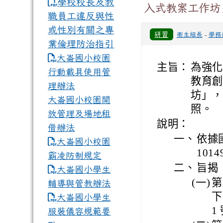
學校校長及教
入式教案工作坊
職員工違反與性
或性別有關之專
研習
衛生組長
-
學務
業倫理防治指引
大崙國小校園
主旨：
為強化
行動載具使用管
教育創
理辦法
坊」，
大崙國小校園開
照。
放管理及場地租
說明：
借辦法
一、
依據國
大崙國小校園
101
霸凌防制規定
二、
旨揭
大崙國小學生
(一)
第
輔導與管教辦法
下
大崙國小學生
1
服裝儀容規範要