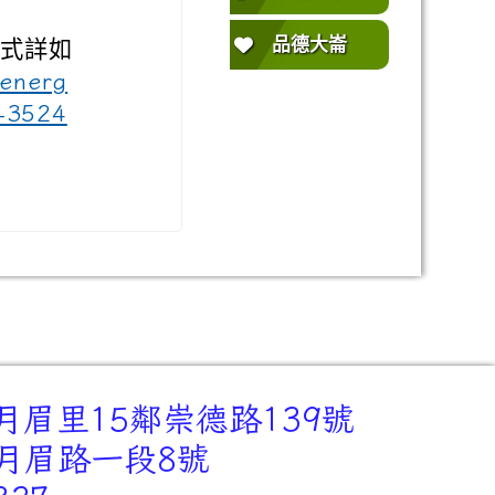
品德大崙
方式詳如
/energ
-3524
月眉里15鄰崇德路139號
里月眉路一段8號