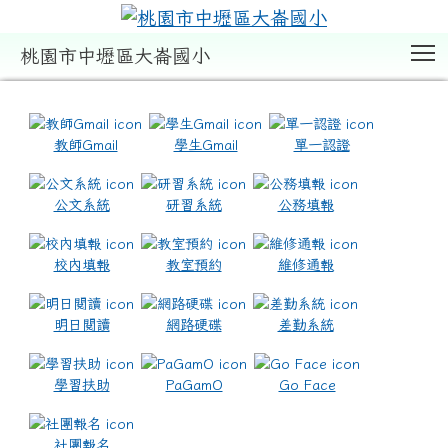
T
桃園市中壢區大崙國小
:::
教師Gmail
學生Gmail
單一認證
公文系統
研習系統
公務填報
校內填報
教室預約
維修通報
明日閱讀
網路硬碟
差勤系統
學習扶助
PaGamO
Go Face
社團報名