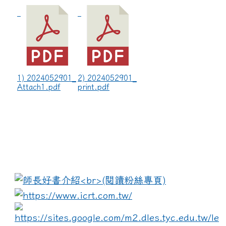
1) 2024052901_
2) 2024052901_
Attach1.pdf
print.pdf
:::
link to https://www.i
lin