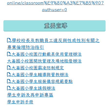
重要宣導
學校校長及教職員工違反與性或性別有關之
專業倫理防治指引
大崙國小校園行動載具使用管理辦法
大崙國小校園開放管理及場地租借辦法
大崙國小校園霸凌防制規定
大崙國小學生輔導與管教辦法
大崙國小學生服裝儀容規範要點
link to https://www.dles.tyc.edu.tw
大崙國小學生請假辦法
學生申訴及再申訴專區
學生申訴手冊