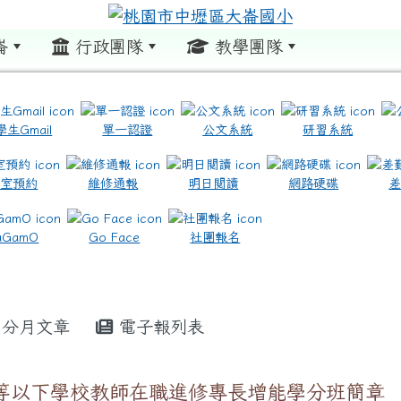
崙
行政團隊
教學團隊
:::
學生Gmail
單一認證
公文系統
研習系統
教室預約
維修通報
明日閱讀
網路硬碟
.com.tw/ \ title=https://www.icrt.com.tw/
.google.com/m2.dles.tyc.edu.tw/learning-online
aGamO
Go Face
社團報名
分月文章
電子報列表
中等以下學校教師在職進修專長增能學分班簡章