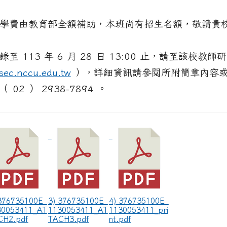
edu.tw/uploads/tad_blocks/file/%E6%A1%83
學費由教育部全額補助，本班尚有招生名額，敬請貴
至 113 年 6 月 28 日 13:00 止，請至該校教
isec.nccu.edu.tw
），詳細資訊請參閱所附簡章內容
02 ） 2938-7894 。
 376735100E_
3) 376735100E_
4) 376735100E_
30053411_AT
1130053411_AT
1130053411_pri
CH2.pdf
TACH3.pdf
nt.pdf