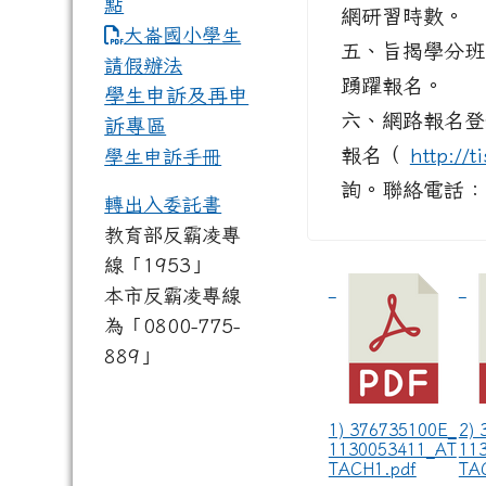
點
網研習時數。
link to https://www.dles.tyc.
大崙國小學生
五、旨揭學分班
請假辦法
踴躍報名。
學生申訴及再申
六、網路報名登錄
訴專區
報名（
http://t
學生申訴手冊
詢。聯絡電話：（ 
轉出入委託書
教育部反霸凌專
線「1953」
本市反霸凌專線
為「0800-775-
889」
1) 376735100E_
2)
1130053411_AT
11
TACH1.pdf
TA