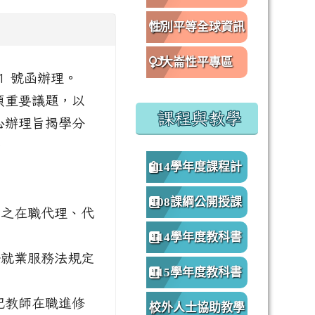
性別平等全球資訊
網
大崙性平專區
41 號函辦理。
 項重要議題，以
課程與教學
心辦理旨揭學分
。
114學年度課程計
畫
108課綱公開授課
上之在職代理、代
專區
114學年度教科書
合就業服務法規定
版本
115學年度教科書
記教師在職進修
版本
校外人士協助教學