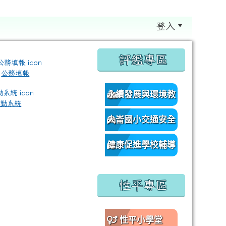
登入
:::
評鑑專區
公務填報
永續發展與環境教
差勤系統
育資源網
大崙國小交通安全
/classroom%E9%80%A3%E7%B5%90?authuser=0 \ titl
網
健康促進學校輔導
訪視平台
性平專區
性平小學堂