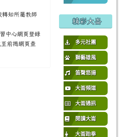
%E5%9C%92%E5%B8%82%E4%B8%AD%E5%A3%A2%E5%
或活動要點
校轉知所屬教師
精彩大崙
師研習中心網頁登錄
多元社團
或至前揭網頁查
獅藝雄風
笛聲悠揚
大崙頻道
大崙通訊
閱讀大崙
大崙跆拳