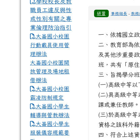
學校校長及教
職員工違反與性
研習
事務組長
-
教務
或性別有關之專
業倫理防治指引
一、依據國立政治大
大崙國小校園
二、教育部為依
行動載具使用管
理辦法
及其他涉重要政
大崙國小校園開
班，共有「原住
放管理及場地租
三、旨揭學分班
借辦法
(一)高級中等
大崙國小校園
(二)具高級中
霸凌防制規定
課或兼任教師。
大崙國小學生
(三)於高級中
輔導與管教辦法
大崙國小學生
資格之該科外籍
服裝儀容規範要
四、符合上述資