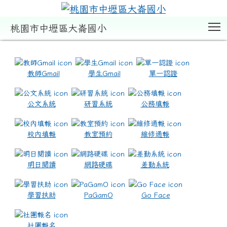
T
桃園市中壢區大崙國小
:::
教師Gmail
學生Gmail
單一認證
公文系統
研習系統
公務填報
校內填報
教室預約
維修通報
明日閱讀
網路硬碟
差勤系統
學習扶助
PaGamO
Go Face
社團報名