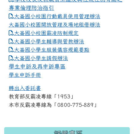
專業倫理防治指引
大崙國小校園行動載具使用管理辦法
大崙國小校園開放管理及場地租借辦法
大崙國小校園霸凌防制規定
大崙國小學生輔導與管教辦法
大崙國小學生服裝儀容規範要點
link to https://www.dles.tyc.edu.tw
大崙國小學生請假辦法
學生申訴及再申訴專區
學生申訴手冊
轉出入委託書
教育部反霸凌專線「1953」
本市反霸凌專線為「0800-775-889」
:::
評鑑專區