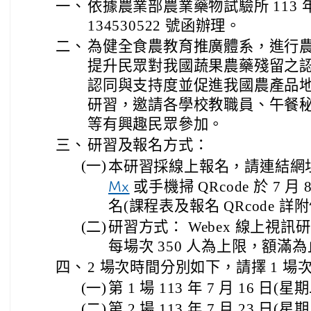
一、
依據農業部農業藥物試驗所 113 年 
134530522 號函辦理。
二、
為健全食農教育推廣體系，進行
提升民眾對我國蔬果農藥殘留之
認同與支持度並促進我國農產品
研習，邀請各學校教職員、午餐
等有興趣民眾參加。
三、
研習及報名方式：
(一)
本研習採線上報名，請連結網
Mx
或手機掃 QRcode 於 7 
名(課程表及報名 QRcode 詳
(二)
研習方式： Webex 線上視
每場次 350 人為上限，額滿
四、
2 場次時間分別如下，請擇 1 場
(一)
第 1 場 113 年 7 月 16 日(星
(二)
第 2 場 113 年 7 月 23 日(星