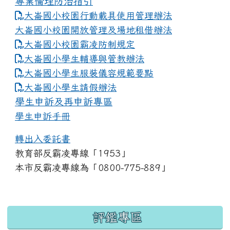
專業倫理防治指引
大崙國小校園行動載具使用管理辦法
大崙國小校園開放管理及場地租借辦法
大崙國小校園霸凌防制規定
大崙國小學生輔導與管教辦法
大崙國小學生服裝儀容規範要點
link to https://www.dles.tyc.edu.tw
大崙國小學生請假辦法
學生申訴及再申訴專區
學生申訴手冊
轉出入委託書
教育部反霸凌專線「1953」
本市反霸凌專線為「0800-775-889」
:::
評鑑專區