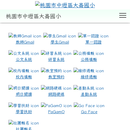
T
桃園市中壢區大崙國小
:::
教師Gmail
學生Gmail
單一認證
公文系統
研習系統
公務填報
校內填報
教室預約
維修通報
明日閱讀
網路硬碟
差勤系統
學習扶助
PaGamO
Go Face
社團報名