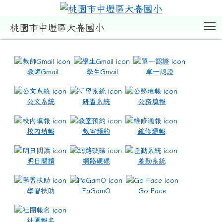
T
桃園市中壢區大崙國小
:::
教師Gmail
學生Gmail
單一認證
公文系統
研習系統
公務填報
校內填報
教室預約
維修通報
明日閱讀
網路硬碟
差勤系統
學習扶助
PaGamO
Go Face
社團報名