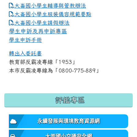
大崙國小學生輔導與管教辦法
大崙國小學生服裝儀容規範要點
link to https://www.dles.tyc.edu.tw
大崙國小學生請假辦法
學生申訴及再申訴專區
學生申訴手冊
轉出入委託書
教育部反霸凌專線「1953」
本市反霸凌專線為「0800-775-889」
:::
評鑑專區
永續發展與環境教育資源網
大崙國小交通安全網