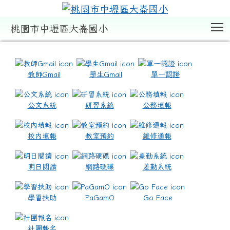
T
桃園市中壢區大崙國小
:::
教師Gmail
學生Gmail
單一認證
公文系統
研習系統
公務填報
校內填報
教室預約
維修通報
明日閱讀
網路硬碟
差勤系統
學習扶助
PaGamO
Go Face
社團報名