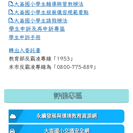
大崙國小學生輔導與管教辦法
大崙國小學生服裝儀容規範要點
link to https://www.dles.tyc.edu.tw
大崙國小學生請假辦法
學生申訴及再申訴專區
學生申訴手冊
轉出入委託書
教育部反霸凌專線「1953」
本市反霸凌專線為「0800-775-889」
:::
評鑑專區
永續發展與環境教育資源網
大崙國小交通安全網