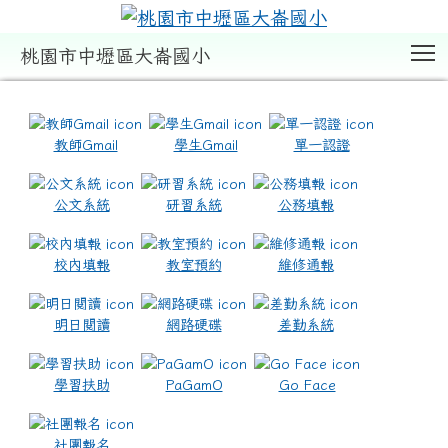
T
桃園市中壢區大崙國小
:::
教師Gmail
學生Gmail
單一認證
公文系統
研習系統
公務填報
校內填報
教室預約
維修通報
明日閱讀
網路硬碟
差勤系統
學習扶助
PaGamO
Go Face
社團報名