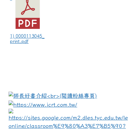
1) 0000113045_
print.pdf
:::
link to https://www.i
lin