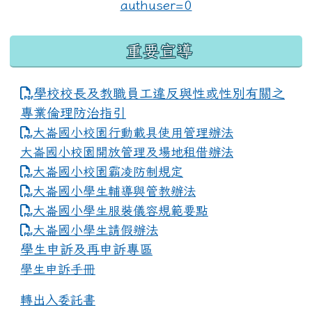
重要宣導
學校校長及教職員工違反與性或性別有關之
專業倫理防治指引
大崙國小校園行動載具使用管理辦法
大崙國小校園開放管理及場地租借辦法
大崙國小校園霸凌防制規定
大崙國小學生輔導與管教辦法
大崙國小學生服裝儀容規範要點
link to https://www.dles.tyc.edu.tw
大崙國小學生請假辦法
學生申訴及再申訴專區
學生申訴手冊
轉出入委託書