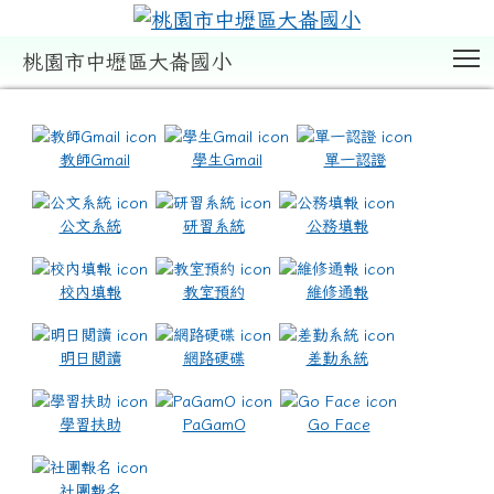
T
桃園市中壢區大崙國小
:::
教師Gmail
學生Gmail
單一認證
公文系統
研習系統
公務填報
校內填報
教室預約
維修通報
明日閱讀
網路硬碟
差勤系統
學習扶助
PaGamO
Go Face
社團報名