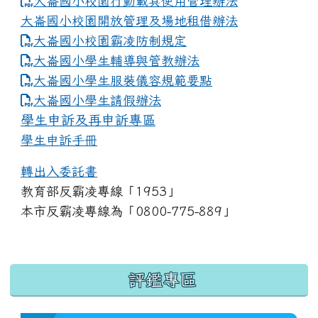
大崙國小校園行動載具使用管理辦法
大崙國小校園開放管理及場地租借辦法
大崙國小校園霸凌防制規定
大崙國小學生輔導與管教辦法
大崙國小學生服裝儀容規範要點
link to https://www.dles.tyc.edu.tw
大崙國小學生請假辦法
學生申訴及再申訴專區
學生申訴手冊
轉出入委託書
教育部反霸凌專線「1953」
本市反霸凌專線為「0800-775-889」
:::
評鑑專區